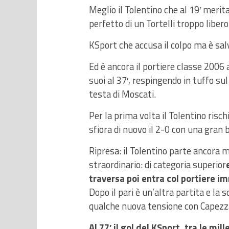
Meglio il Tolentino che al 19′ meri
perfetto di un Tortelli troppo liber
KSport che accusa il colpo ma è salv
Ed è ancora il portiere classe 2006 a
suoi al 37′, respingendo in tuffo sul
testa di Moscati.
Per la prima volta il Tolentino risc
sfiora di nuovo il 2-0 con una gran
Ripresa: il Tolentino parte ancora 
straordinario: di categoria superior
traversa poi entra col portiere i
Dopo il pari è un’altra partita e la
qualche nuova tensione con Capezza
Al 77′ il gol del KSport, tra le mi