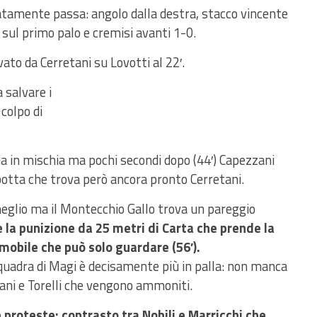
tatamente passa: angolo dalla destra, stacco vincente
o sul primo palo e cremisi avanti 1-0.
ato da Cerretani su Lovotti al 22′.
 salvare i
 colpo di
hia in mischia ma pochi secondi dopo (44′) Capezzani
 botta che trova però ancora pronto Cerretani.
meglio ma il Montecchio Gallo trova un pareggio
e la punizione da 25 metri di Carta che prende la
mmobile che può solo guardare (56′).
 squadra di Magi è decisamente più in palla: non manca
ni e Torelli che vengono ammoniti.
lle proteste: contrasto tra Nobili e Marricchi che