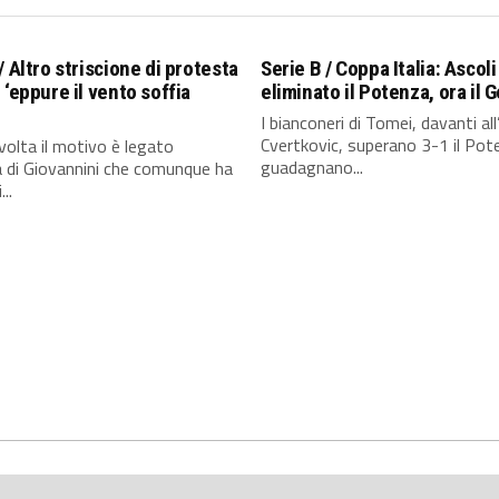
/ Altro striscione di protesta
Serie B / Coppa Italia: Ascoli
 ‘eppure il vento soffia
eliminato il Potenza, ora il 
’
I bianconeri di Tomei, davanti all
Cvertkovic, superano 3-1 il Pot
olta il motivo è legato
guadagnano...
ta di Giovannini che comunque ha
..