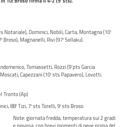
 10: Broso firma il 4-2 (9′ sts).
ts Notariale), Dominici, Nobili, Carta, Montagna (10′
′ Broso), Magnanelli, Rivi (97′ Sollaku).
iandomenico, Tomassetti, Rozzi (9’pts Garcia
, Moscati, Capezzani (10′ sts Papavero), Lovotti.
el Tronto (Ap)
ici, 88′ Tizi, 7′ sts Torelli, 9′ sts Broso
Note: giornata fredda, temperatura sui 2 gradi
e piovosa, con brevi momenti di neve prima del