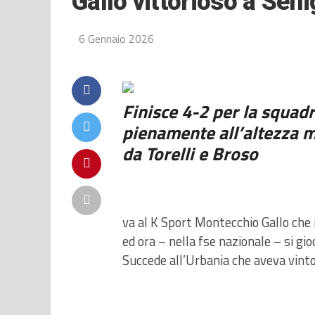
Gallo vittorioso a Seni
6 Gennaio 2026
Finisce 4-2 per la squad
pienamente all’altezza m
da Torelli e Broso
va al K Sport Montecchio Gallo che i
ed ora – nella fse nazionale – si gi
Succede all’Urbania che aveva vinto