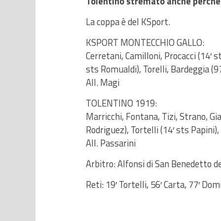
Tolentino stremato anche perché in
La coppa è del KSport.
KSPORT MONTECCHIO GALLO:
Cerretani, Camilloni, Procacci (14′ s
sts Romualdi), Torelli, Bardeggia (97
All. Magi
TOLENTINO 1919:
Marricchi, Fontana, Tizi, Strano, G
Rodriguez), Tortelli (14′ sts Papini)
All. Passarini
Arbitro: Alfonsi di San Benedetto d
Reti: 19′ Tortelli, 56′ Carta, 77′ Domin