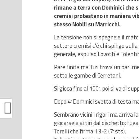
rimane a terra con Dominici che 
cremisi protestano in maniera vib
stesso Nobili su Marricchi.
La tensione non si spegne e il mat
settore cremisi c’è chi spinge sulla
generale, espulso Lovotti e Tolentin
Pare finita ma Tizi trova un pari m
sotto le gambe di Cerretani.
Si gioca fino al 100′, poi si va ai su
Dopo 4′ Dominici svetta di testa ma
Sembrano vicini i rigori ma arriva l
giocarsela ai tiri dal dischetto: fug
Torelli che firma il 3-2 (7′ sts).