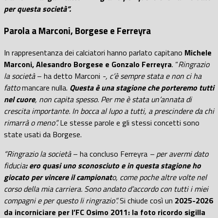
per questa società”.
Parola a Marconi, Borgese e Ferreyra
In rappresentanza dei calciatori hanno parlato capitano
Michele
Marconi, Alesandro Borgese e Gonzalo Ferreyra
. “
Ringrazio
la società
– ha detto Marconi
-, c’è sempre stata e non ci ha
fatto
mancare nulla.
Questa è una stagione che porteremo tutti
nel cuore
, non capita spesso. Per me è stata un’annata di
crescita importante. In bocca al lupo a tutti, a prescindere da chi
rimarrà o meno”.
Le stesse parole e gli stessi concetti sono
state usati da Borgese.
“Ringrazio la società
– ha concluso Ferreyra
– per avermi dato
fiducia
: ero quasi uno sconosciuto e in questa stagione ho
giocato per vincere il campionat
o, come poche altre volte nel
corso della mia carriera. Sono andato d’accordo con tutti i miei
compagni e per questo li ringrazio”.
Si chiude così un
2025-2026
da incorniciare per l’FC Osimo 2011: la foto ricordo sigilla