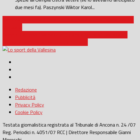
due mesi fa). Paszynski Wiktor Karol...
Seconda Categoria / Lorenzo Togni sarà ancora l’allenatore del
Monsano
Calcio / Il gruppo “Neroazzurri Cingoli e dintorni” festeggia il
doublete dell’Inter al Ristorante “I Ponti”
Redazione
Pubblicità
Privacy Policy
Cookie Policy
Testata giornalistica registrata al Tribunale di Ancona n. 24 /07
Reg. Periodici n. 4051/07 RCC | Direttore Responsabile Gianni
Moreschi