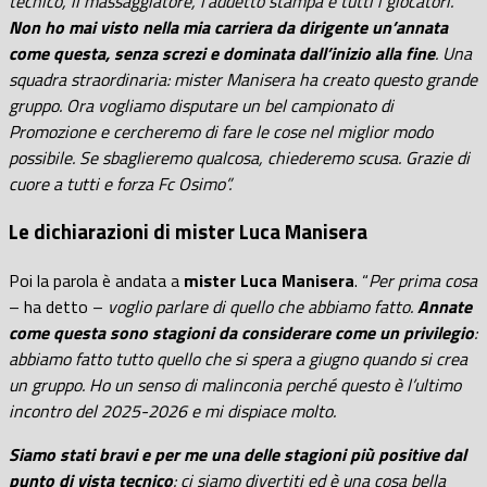
tecnico, il massaggiatore, l’addetto stampa e tutti i giocatori.
Non ho mai visto nella mia carriera da dirigente un’annata
come questa, senza screzi e dominata dall’inizio alla fine
. Una
squadra straordinaria: mister Manisera ha creato questo grande
gruppo. Ora vogliamo disputare un bel campionato di
Promozione e cercheremo di fare le cose nel miglior modo
possibile. Se sbaglieremo qualcosa, chiederemo scusa. Grazie di
cuore a tutti e forza Fc Osimo”.
Le dichiarazioni di mister Luca Manisera
Poi la parola è andata a
mister Luca Manisera
. “
Per prima cosa
– ha detto –
voglio parlare di quello che abbiamo fatto.
Annate
come questa sono stagioni da considerare come un privilegio
:
abbiamo fatto tutto quello che si spera a giugno quando si crea
un gruppo. Ho un senso di malinconia perché questo è l’ultimo
incontro del 2025-2026 e mi dispiace molto.
Siamo stati bravi e per me una delle stagioni più positive dal
punto di vista tecnico
: ci siamo divertiti ed è una cosa bella