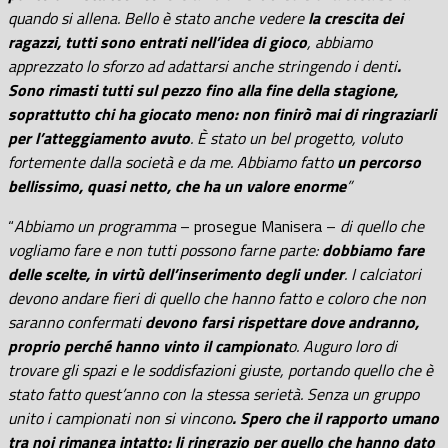
quando si allena. Bello è stato anche vedere
la crescita dei
ragazzi, tutti sono entrati nell’idea di gioco
, abbiamo
apprezzato lo sforzo ad adattarsi anche stringendo i denti
.
Sono rimasti tutti sul pezzo fino alla fine della stagione,
soprattutto chi ha giocato meno: non finirò mai di ringraziarli
per l’atteggiamento avuto
. È stato un bel progetto, voluto
fortemente dalla società e da me. Abbiamo fatto
un percorso
bellissimo, quasi netto, che ha un valore enorme
”
“
Abbiamo un programma
– prosegue Manisera –
di quello che
vogliamo fare e non tutti possono farne parte:
dobbiamo fare
delle scelte, in virtù dell’inserimento degli under
. I calciatori
devono andare fieri di quello che hanno fatto e coloro che non
saranno confermati
devono farsi rispettare dove andranno,
proprio perché hanno vinto il campionat
o. Auguro loro di
trovare gli spazi e le soddisfazioni giuste, portando quello che è
stato fatto quest’anno con la stessa serietà. Senza un gruppo
unito i campionati non si vincono
. Spero che il rapporto umano
tra noi rimanga intatto: li ringrazio per quello che hanno dato