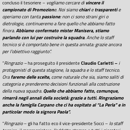
concluso il tesoriere –
vogliamo cercare di
vincere il
campionato di Promozion
e. Noi siamo
chiari
e
trasparenti
e
operiamo con tanta
passione
: non ci sono strani giri o
dietrologie, continueremo a fare quello che abbiamo fatto
finora.
Abbiamo confermato mister Manisera, stiamo
parlando con lui per costruire la squadra
. Anche lo staff
tecnico si è comportato bene in questa annata: grazie ancora
per l’obiettivo raggiunto”.
“
Ringrazio –
ha proseguito il presidente
Claudio Carletti –
i
protagonisti di questa stagione, la squadra e lo staff tecnico.
Ora
faremo delle scelte
,
come naturale che sia, siamo saliti di
categoria e prenderemo decisioni funzionali alla costruzione
della nuova squadra.
Quello che abbiamo fatto, comunque,
rimarrà negli annali della società: grazie a tutti.
Ringraziamo
anche la famiglia Carpano che ci ha ospitato al “La Perla” e in
particolar modo la signora Paola”.
“
Ringrazio
– gli ha fatto eco il vice-presidente Socci –
lo staff