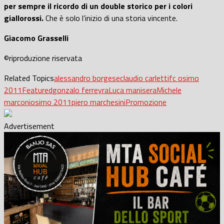
per sempre il ricordo di un double storico per i colori
giallorossi.
Che è solo l’inizio di una storia vincente.
Giacomo Grasselli
©riproduzione riservata
Related Topics
alessandro borgese
claudio carletti
fc osimo
2011
Featured
gonzalo ferreyra
Luca manisera
Michele
marconi
osimo 2011
piero marchesini
Promozione
Advertisement