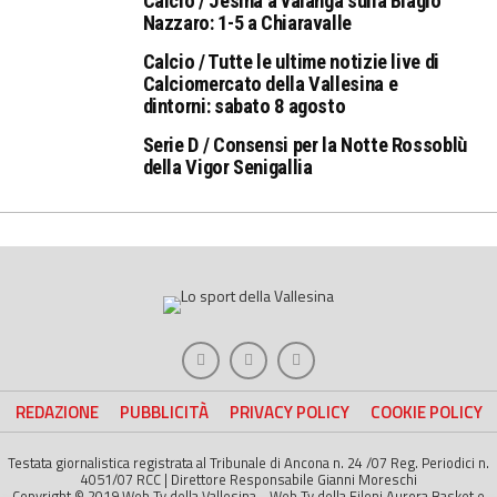
Calcio / Jesina a valanga sulla Biagio
Nazzaro: 1-5 a Chiaravalle
Calcio / Tutte le ultime notizie live di
Calciomercato della Vallesina e
dintorni: sabato 8 agosto
Serie D / Consensi per la Notte Rossoblù
della Vigor Senigallia
REDAZIONE
PUBBLICITÀ
PRIVACY POLICY
COOKIE POLICY
Testata giornalistica registrata al Tribunale di Ancona n. 24 /07 Reg. Periodici n.
4051/07 RCC | Direttore Responsabile Gianni Moreschi
Copyright © 2019 Web Tv della Vallesina - Web Tv della Fileni Aurora Basket e