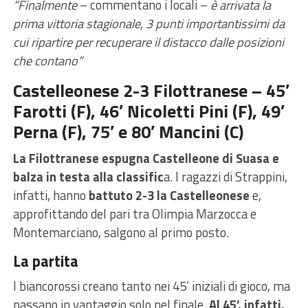
“Finalmente
– commentano i locali –
è arrivata la
prima vittoria stagionale, 3 punti importantissimi da
cui ripartire per recuperare il distacco dalle posizioni
che contano”
Castelleonese 2-3 Filottranese – 45′
Farotti (F), 46′ Nicoletti Pini (F), 49′
Perna (F), 75′ e 80′ Mancini (C)
La Filottranese espugna Castelleone di Suasa e
balza in testa alla classific
a. I ragazzi di Strappini,
infatti, hanno
battuto 2-3 la Castelleonese
e,
approfittando del pari tra Olimpia Marzocca e
Montemarciano, salgono al primo posto.
La partita
I biancorossi creano tanto nei 45’ iniziali di gioco, ma
passano in vantaggio solo nel finale.
Al 45’, infatti,