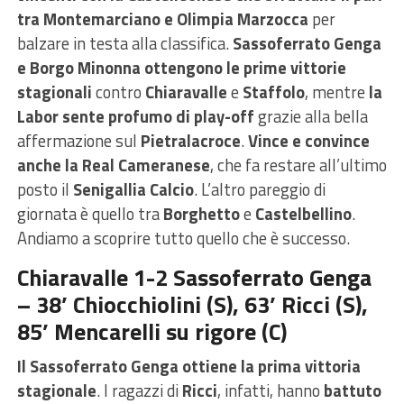
tra Montemarciano e Olimpia Marzocca
per
balzare in testa alla classifica.
Sassoferrato Genga
e Borgo Minonna ottengono le prime vittorie
stagionali
contro
Chiaravalle
e
Staffolo
, mentre
la
Labor sente profumo di play-off
grazie alla bella
affermazione sul
Pietralacroce
.
Vince e convince
anche la Real Cameranese
, che fa restare all’ultimo
posto il
Senigallia Calcio
. L’altro pareggio di
giornata è quello tra
Borghetto
e
Castelbellino
.
Andiamo a scoprire tutto quello che è successo.
Chiaravalle 1-2 Sassoferrato Genga
– 38’ Chiocchiolini (S), 63’ Ricci (S),
85’ Mencarelli su rigore (C)
Il Sassoferrato Genga ottiene la prima vittoria
stagionale
. I ragazzi di
Ricci
, infatti, hanno
battuto