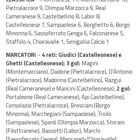
Pietralacroce 9, Olimpia Marzocca 9, Real
Cameranese 9, Castelbellino 8, Labor 8,
Castelleonese 7, Sampaolese 6, Borghetto 6, Borgo
Minonna 6, Sassoferrato Genga 6, Falconarese 5,
Staffolo 4, Chiaravalle 1, Senigallia Calcio 1
MARCATORI
–
4 reti: Giudici (Castelleonese) e
Ghetti (Castelleonese); 3 gol:
Magini
(Montemarciano), Daidone (Pietralacroce), D’Antonio
(Pietralacroce), Madonna (Castelbellino), Razgui
(Real Cameranese) e Mancini (Castelleonese);
2 gol:
Portaleone (Real Cameranese), Api Castelbellino),
Consolazio (Pietralacroce), Bresciani (Borgo
Minonna), Marchegiani (Sampaolese), Troilo
(Sampaolese), Spanò (Olimpia Marzocca), Storani
(Filottranese), Bassotti (Labor), Marchi
(Sassoferrato Genga), Mencarelli (Chiaravalle),