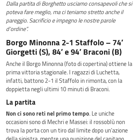
Dalla partita di Borghetto usciamo consapevoli che si
poteva fare meglio, ma ci teniamo stretto anche il
pareggio. Sacrificio e impegno le nostre parole
d’ordine”.
Borgo Minonna 2-1 Staffolo – 74′
Giorgetti (S), 84′ e 94′ Braconi (B)
Anche il Borgo Minonna
(foto di copertina)
ottiene la
prima vittoria stagionale
. I ragazzi di
Luchetta
,
infatti
, battono 2-1 il Staffolo in rimonta,
con la
doppietta negli ultimi 10 minuti di
Braconi
.
La partita
Non ci sono reti nel primo tempo
. Le uniche
occasioni sono di Mechri e Massei: il rossoblù non
trova la porta con un tiro dal limite dopo un’azione
della sinistra, mentre una punizione del capitano