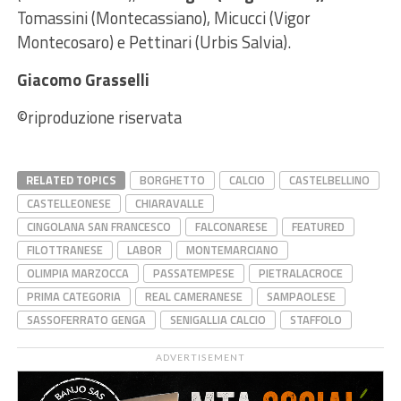
Tomassini (Montecassiano), Micucci (Vigor
Montecosaro) e Pettinari (Urbis Salvia).
Giacomo Grasselli
©riproduzione riservata
RELATED TOPICS
BORGHETTO
CALCIO
CASTELBELLINO
CASTELLEONESE
CHIARAVALLE
CINGOLANA SAN FRANCESCO
FALCONARESE
FEATURED
FILOTTRANESE
LABOR
MONTEMARCIANO
OLIMPIA MARZOCCA
PASSATEMPESE
PIETRALACROCE
PRIMA CATEGORIA
REAL CAMERANESE
SAMPAOLESE
SASSOFERRATO GENGA
SENIGALLIA CALCIO
STAFFOLO
ADVERTISEMENT