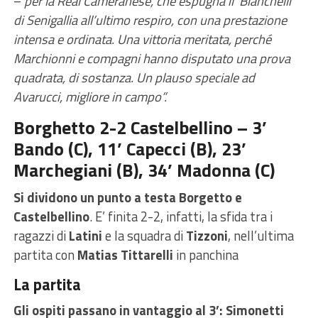
–
per la Real Cameranese, che espugna il ‘Bianchelli’
di Senigallia all’ultimo respiro, con una prestazione
intensa e ordinata. Una vittoria meritata, perché
Marchionni e compagni hanno disputato una prova
quadrata, di sostanza. Un plauso speciale ad
Avarucci, migliore in campo”.
Borghetto 2-2 Castelbellino – 3’
Bando (C), 11’ Capecci (B), 23’
Marchegiani (B), 34’ Madonna (C)
Si dividono un punto a testa Borgetto e
Castelbellino
. E’ finita 2-2, infatti, la sfida tra i
ragazzi di
Latini
e la squadra di
Tizzoni
, nell’ultima
partita con
Matias Tittarelli
in panchina
La partita
Gli ospiti passano in vantaggio al 3’: Simonetti