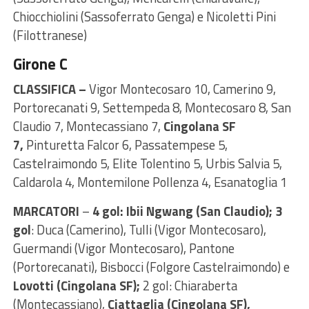
Chiocchiolini (Sassoferrato Genga) e Nicoletti Pini
(Filottranese)
Girone C
CLASSIFICA –
Vigor Montecosaro 10, Camerino 9,
Portorecanati 9, Settempeda 8, Montecosaro 8, San
Claudio 7, Montecassiano 7,
Cingolana SF
7,
Pinturetta Falcor 6, Passatempese 5,
Castelraimondo 5, Elite Tolentino 5, Urbis Salvia 5,
Caldarola 4, Montemilone Pollenza 4, Esanatoglia 1
MARCATORI
–
4 gol: Ibii Ngwang (San Claudio);
3
gol
: Duca (Camerino), Tulli (Vigor Montecosaro),
Guermandi (Vigor Montecosaro), Pantone
(Portorecanati), Bisbocci (Folgore Castelraimondo) e
Lovotti (Cingolana SF);
2 gol: Chiaraberta
(Montecassiano),
Ciattaglia (Cingolana SF),