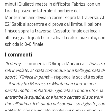
minuti Giulietti mette in difficolta Fabrizzi con un
tiro da posizione laterale: il portiere del
Montemarciano devia in corner sopra la traversa. Al
82’ Sabik si accentra e ci prova dal limite, il pallone
finisce sopra la traversa. L’assalto finale dei locali,
all’insegna di qualche mischia da calcio piazzato, non
schioda lo 0-0 finale.
I commenti
“Il derby –
commenta l’Olimpia Marzocca –
finisce a
reti inviolate. E’ stata comunque una bella giornata di
sport”. “Finisce in parità
– risponde la società ospite
–
il derby tra Marzocca e Montemarciano, in una
partita molto combattuta e giocata su buoni ritmi da
entrambe le squadre, che hanno cercato di superarli
fino all’ultimo. Il risultato nel complesso è giusto, con
il ‘Monte’ che ha giocato meglio nel primo tempo e i