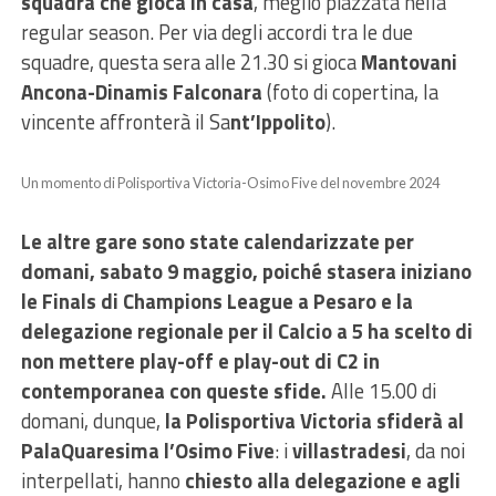
squadra che gioca in casa
, meglio piazzata nella
regular season. Per via degli accordi tra le due
squadre, questa sera alle 21.30 si gioca
Mantovani
Ancona-Dinamis Falconara
(foto di copertina, la
vincente affronterà il Sa
nt’Ippolito
).
Un momento di Polisportiva Victoria-Osimo Five del novembre 2024
Le altre gare sono state calendarizzate per
domani, sabato 9 maggio, poiché stasera iniziano
le Finals di Champions League a Pesaro e la
delegazione regionale per il Calcio a 5 ha scelto di
non mettere play-off e play-out di C2 in
contemporanea con queste sfide.
Alle 15.00 di
domani, dunque,
la Polisportiva Victoria sfiderà al
PalaQuaresima l’Osimo Five
: i
villastradesi
, da noi
interpellati, hanno
chiesto alla delegazione e agli