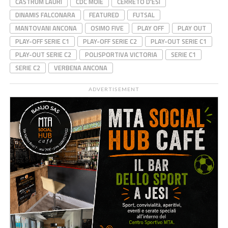
CASTRUM LAURI
CDC MOIE
CERRETO D'ESI
DINAMIS FALCONARA
FEATURED
FUTSAL
MANTOVANI ANCONA
OSIMO FIVE
PLAY OFF
PLAY OUT
PLAY-OFF SERIE C1
PLAY-OFF SERIE C2
PLAY-OUT SERIE C1
PLAY-OUT SERIE C2
POLISPORTIVA VICTORIA
SERIE C1
SERIE C2
VERBENA ANCONA
ADVERTISEMENT