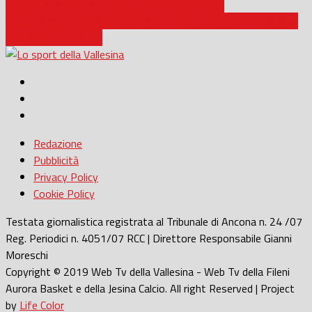
Rugby Serie B / Jesi, battuto il Formigine 43-0
Nuoto / Jesi, Francesca Kosinska torna sul podio: tre medaglie
agli assoluti invernali
Redazione
Pubblicità
Privacy Policy
Cookie Policy
Testata giornalistica registrata al Tribunale di Ancona n. 24 /07
Reg. Periodici n. 4051/07 RCC | Direttore Responsabile Gianni
Moreschi
Copyright © 2019 Web Tv della Vallesina - Web Tv della Fileni
Aurora Basket e della Jesina Calcio. All right Reserved | Project
by
Life Color