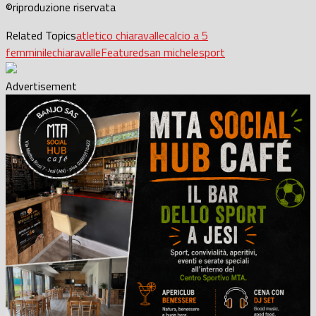
©riproduzione riservata
Related Topics
atletico chiaravalle
calcio a 5
femminile
chiaravalle
Featured
san michele
sport
Advertisement