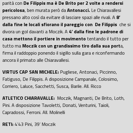
parità con
De Filippis ma è De Brito per 2 volte a rendersi
pericolosa
, ben murata però da
Antonacci.
Le Chiaravallesi
pressano alto così da evitare di lasciare spazi alle rivali. A
8’
dalla fine le locali sfiorano il pareggio con
De Filippis
che si
divora un gol davanti a Moczik. A
4’ dalla fine le padrone di
casa mettono il portiere in movimento
tentando il tutto per
tutto ma
Moczik con un grandissimo tiro dalla sua port
a,
firma il raddoppio ponendo il sigillo sulla gara e riconfermando
ancora il primato alle Chiaravallesi.
VIRTUS CAP SAN MICHELE:
Pugliese, Antonaci, Piccinno,
Fatiguso, De Filippis. A disposizione Campanale, Colosimo,
Corriero, Laluce, Sacchetti, Susca, Barile. All. Ricco
ATLETICO CHIARAVALLE:
Moczik, Magnanti, De Brito, Loth,
Pini. A disposizione Tavoletti, Donati, Venturini, Taioli,
Capradossi, Ferroni. All. Molinelli
RETI:
4’43 Pini, 39’ Moczik