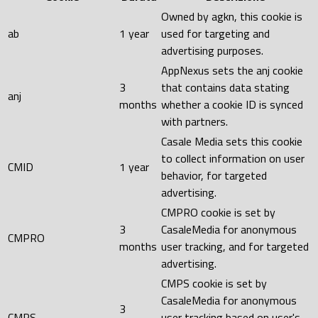
Owned by agkn, this cookie is
ab
1 year
used for targeting and
advertising purposes.
AppNexus sets the anj cookie
3
that contains data stating
anj
months
whether a cookie ID is synced
with partners.
Casale Media sets this cookie
to collect information on user
CMID
1 year
behavior, for targeted
advertising.
CMPRO cookie is set by
3
CasaleMedia for anonymous
CMPRO
months
user tracking, and for targeted
advertising.
CMPS cookie is set by
CasaleMedia for anonymous
3
CMPS
user tracking based on user's