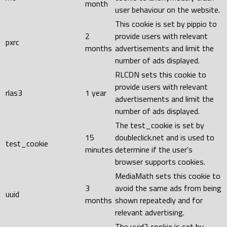
month
user behaviour on the website.
This cookie is set by pippio to
2
provide users with relevant
pxrc
months
advertisements and limit the
number of ads displayed.
RLCDN sets this cookie to
provide users with relevant
rlas3
1 year
advertisements and limit the
number of ads displayed.
The test_cookie is set by
15
doubleclick.net and is used to
test_cookie
minutes
determine if the user's
browser supports cookies.
MediaMath sets this cookie to
3
avoid the same ads from being
uuid
months
shown repeatedly and for
relevant advertising.
The uuid2 cookie is set by