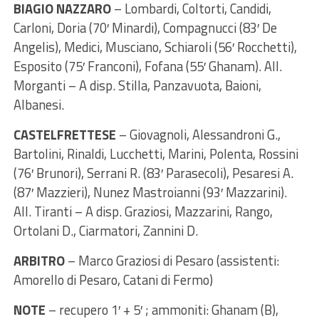
BIAGIO NAZZARO
– Lombardi, Coltorti, Candidi,
Carloni, Doria (70′ Minardi), Compagnucci (83′ De
Angelis), Medici, Musciano, Schiaroli (56′ Rocchetti),
Esposito (75′ Franconi), Fofana (55′ Ghanam). All.
Morganti – A disp. Stilla, Panzavuota, Baioni,
Albanesi.
CASTELFRETTESE
– Giovagnoli, Alessandroni G.,
Bartolini, Rinaldi, Lucchetti, Marini, Polenta, Rossini
(76′ Brunori), Serrani R. (83′ Parasecoli), Pesaresi A.
(87′ Mazzieri), Nunez Mastroianni (93′ Mazzarini).
All. Tiranti – A disp. Graziosi, Mazzarini, Rango,
Ortolani D., Ciarmatori, Zannini D.
ARBITRO
– Marco Graziosi di Pesaro (assistenti:
Amorello di Pesaro, Catani di Fermo)
NOTE
– recupero 1′ + 5′ ; ammoniti: Ghanam (B),