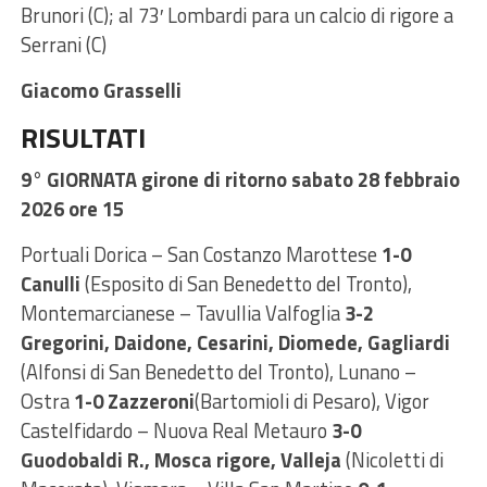
Brunori (C); al 73′ Lombardi para un calcio di rigore a
Serrani (C)
Giacomo Grasselli
RISULTATI
9° GIORNATA giron
e di ritorno sabato 28 febbraio
2026 ore 15
Portuali Dorica – San Costanzo Marottese
1-0
Canulli
(Esposito di San Benedetto del Tronto),
Montemarcianese – Tavullia Valfoglia
3-2
Gregorini, Daidone, Cesarini, Diomede, Gagliardi
(Alfonsi di San Benedetto del Tronto), Lunano –
Ostra
1-0 Zazzeroni
(Bartomioli di Pesaro), Vigor
Castelfidardo – Nuova Real Metauro
3-0
Guodobaldi R., Mosca rigore, Valleja
(Nicoletti di