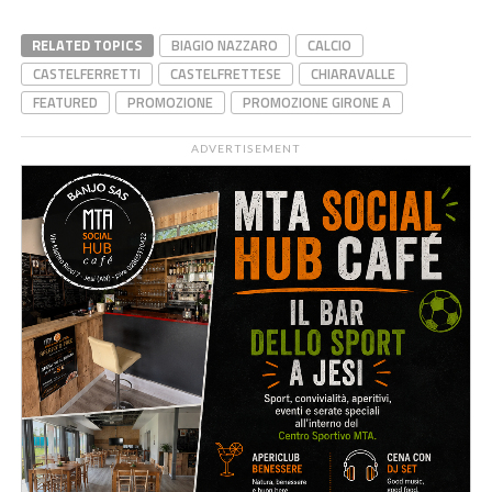
RELATED TOPICS
BIAGIO NAZZARO
CALCIO
CASTELFERRETTI
CASTELFRETTESE
CHIARAVALLE
FEATURED
PROMOZIONE
PROMOZIONE GIRONE A
ADVERTISEMENT