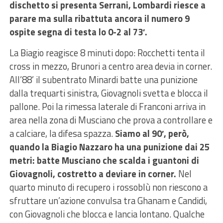
dischetto si presenta Serrani, Lombardi riesce a
parare ma sulla ribattuta ancora il numero 9
ospite segna di testa lo 0-2 al 73′.
La Biagio reagisce 8 minuti dopo: Rocchetti tenta il
cross in mezzo, Brunori a centro area devia in corner.
All’88’ il subentrato Minardi batte una punizione
dalla trequarti sinistra, Giovagnoli svetta e blocca il
pallone. Poi la rimessa laterale di Franconi arriva in
area nella zona di Musciano che prova a controllare e
a calciare, la difesa spazza.
Siamo al 90′, però,
quando la Biagio Nazzaro ha una punizione dai 25
metri: batte Musciano che scalda i guantoni di
Giovagnoli, costretto a deviare in corner.
Nel
quarto minuto di recupero i rossoblù non riescono a
sfruttare un’azione convulsa tra Ghanam e Candidi,
con Giovagnoli che blocca e lancia lontano. Qualche