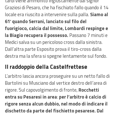
tardi viene ammonito ingiustamente dal signor
Graziosi di Pesaro, che ha fischiato fallo quando il 14
locale era riuscito a intervenire sulla palla.
Siamo al
61′ quando Serrani, lanciato sul filo del
fuorigioco, calcia dal limite, Lombardi respinge e
la Biagio recupera il possesso.
Passano 7 minuti e
Medici salva su un pericoloso cross dalla sinistra.
Dall’altra parte Esposito prova il tiro-cross dalla
destra ma la sfera si spegne lentamente sul fondo.
Il raddoppio della Castelfrettese
L’arbitro lascia ancora proseguire su un netto fallo di
Bartolini su Musciano dal vertice destro dell’area di
rigore. Sul capovolgimento di fronte,
Rocchetti
entra su Pesaresi in area
:
per
l’arbitro è calcio di
rigore senza alcun dubbio, nel modo di indicare il
dischetto da parte del fischietto pesarese.
Dal