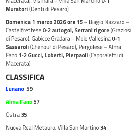
Macerata), Vismara – Villa San Martino
0-1
Muratori
(Denti di Pesaro)
Domenica 1 marzo 2026 ore 15
– Biagio Nazzaro –
Castelfrettese
0-2 autogol, Serrani rigore
(Graziosi
di Pesaro), Gabicce Gradara – Moie Vallesina
0-1
Sassaroli
(Chenouf di Pesaro), Pergolese – Alma
Fano
1-2 Gucci, Loberti, Pierpaoli
(Caporaletti di
Macerata)
CLASSIFICA
Lunano
59
Alma Fano
57
Ostra
35
Nuova Real Metauro, Villa San Martino
34