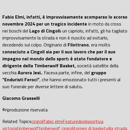
Fabio Elmi, infatti, è improvvisamente scomparso lo scorso
novembre 2024 per un tragico incidente
in moto da cross
nei boschi del
Lago di Cingoli:
un capriolo, infatti, gli ha tagliato
improvvisamente la strada e non è riuscito ad evitarlo,
decedendo sul colpo. Originario di
Filottrano
, era molto
conosciuto a Cingoli sia per il suo lavoro che per il suo
impegno nel mondo dello sport: è stato fondatore e
dirigente della Timberwolf Basket,
società satellite della
vecchia
Aurora Jesi.
. Faceva parte, infine, del
gruppo
“Enduristi Feroci”
, che hanno emozionato tutti i presenti al
suo funerale per diverse lettere di saluto
.
Giacomo Grasselli
©riproduzione riservata
Related Topics
cingoli
fabio elmi
Featured
polisportiva
victoria
timberwolf
timberwolf cingoli
torneo di basket
villa strada