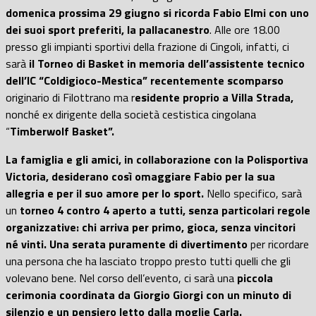
domenica prossima 29 giugno si ricorda Fabio Elmi con uno
dei suoi sport preferiti, la pallacanestro
. Alle ore 18.00
presso gli impianti sportivi della frazione di Cingoli, infatti, ci
sarà
il Torneo di Basket in memoria dell’assistente tecnico
dell’IC “Coldigioco-Mestica”
recentemente scomparso
originario di Filottrano ma r
esidente proprio a Villa Strada,
nonché ex dirigente della società cestistica cingolana
“
Timberwolf Basket”.
La famiglia e gli amici, in collaborazione con la Polisportiva
Victoria, desiderano così omaggiare Fabio per la sua
allegria e per il suo amore per lo sport.
Nello specifico, sarà
un
torneo 4 contro 4 aperto a tutti, senza particolari regole
organizzative: chi arriva per primo, gioca, senza vincitori
né vinti.
Una serata puramente di divertimento
per ricordare
una persona che ha lasciato troppo presto tutti quelli che gli
volevano bene. Nel corso dell’evento, ci sarà una
piccola
cerimonia coordinata da Giorgio Giorgi con un minuto di
silenzio e un pensiero letto dalla moglie Carla.