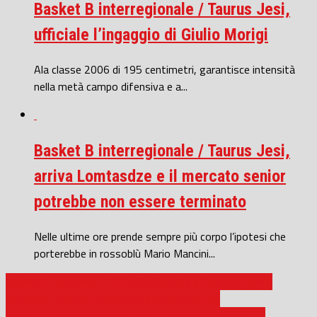
Basket B interregionale / Taurus Jesi,
ufficiale l’ingaggio di Giulio Morigi
Ala classe 2006 di 195 centimetri, garantisce intensità
nella metà campo difensiva e a...
Basket B interregionale / Taurus Jesi,
arriva Lomtasdze e il mercato senior
potrebbe non essere terminato
Nelle ultime ore prende sempre più corpo l’ipotesi che
porterebbe in rossoblù Mario Mancini...
Basket B nazionale / Di Emidio liberato e Ponziani verso
Fabriano, Ambrosi preparatore atletico di Jesi
Basket / Tre senigalliesi e un ex Senigallia ai Mondiali di