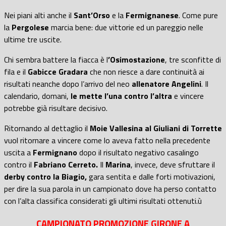
Nei piani alti anche il
Sant’Orso
e la
Fermignanese
. Come pure
la
Pergolese
marcia bene: due vittorie ed un pareggio nelle
ultime tre uscite.
Chi sembra battere la fiacca è l
’Osimostazione
, tre sconfitte di
fila e il
Gabicce Gradara
che non riesce a dare continuità ai
risultati neanche dopo l’arrivo del neo
allenatore Angelini
. Il
calendario, domani,
le mette l’una contro l’altra
e vincere
potrebbe già risultare decisivo.
Ritornando al dettaglio il
Moie Vallesina al Giuliani di Torrette
vuol ritornare a vincere come lo aveva fatto nella precedente
uscita a
Fermignano
dopo il risultato negativo casalingo
contro il
Fabriano Cerreto.
Il
Marina
, invece, deve sfruttare il
derby contro la Biagio,
gara sentita e dalle forti motivazioni,
per dire la sua parola in un campionato dove ha perso contatto
con l’alta classifica considerati gli ultimi risultati ottenuti.ù
CAMPIONATO PROMOZIONE GIRONE A