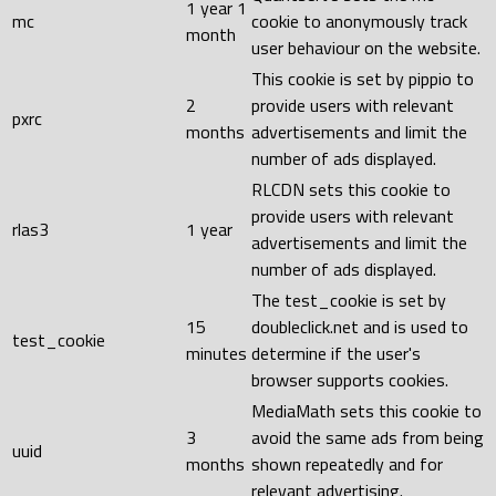
1 year 1
mc
cookie to anonymously track
month
user behaviour on the website.
This cookie is set by pippio to
2
provide users with relevant
pxrc
months
advertisements and limit the
number of ads displayed.
RLCDN sets this cookie to
provide users with relevant
rlas3
1 year
advertisements and limit the
number of ads displayed.
The test_cookie is set by
15
doubleclick.net and is used to
test_cookie
minutes
determine if the user's
browser supports cookies.
MediaMath sets this cookie to
3
avoid the same ads from being
uuid
months
shown repeatedly and for
relevant advertising.