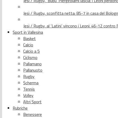
Jesi / Rugby, ‘Bubu’ Piergirolami lascia: i Leoni per
Jesi / Rugby, sconfitta netta: 85-7 in casa del Bolog
Jesi / Rugby, al ‘Latini’ vincono i Leoni: 46-12 contr
Sport in Vallesina
Basket
Calcio
Calcio a 5
Ciclismo
Pallamano
Pallanuoto
Rugby
Scherma
Tennis
Volley
Altri Sport
Rubriche
Benessere