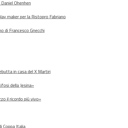
o Daniel Ohenhen
lay maker per la Ristopro Fabriano
rno di Francesco Gnecchi
debutta in casa del X Martiri
ifosi della Jesina»
zo il ricordo più vivo»
i Coppa Italia