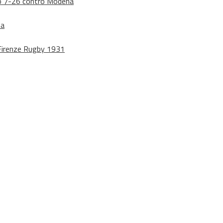
dono 7-26 contro Modena
na
o Firenze Rugby 1931