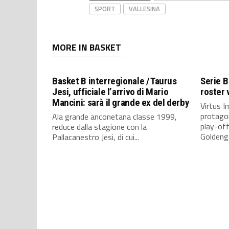
SPORT
VALLESINA
MORE IN BASKET
Basket B interregionale / Taurus
Serie B
Jesi, ufficiale l’arrivo di Mario
roster 
Mancini: sarà il grande ex del derby
Virtus I
protagon
Ala grande anconetana classe 1999,
play-off
reduce dalla stagione con la
Goldenga
Pallacanestro Jesi, di cui...