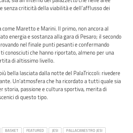
ata, sia all’interno del palazzetto che nelle aree
senza criticità della viabilità e dell’afflusso dei
ora come Maretto e Marini. Il primo, non ancora al
to energia e sostanza alla gara di Pesaro; il secondo
 trovando nel finale punti pesanti e confermando
lti conosciuti che hanno riportato, almeno per una
tita di altissimo livello.
ù bella lasciata dalla notte del PalaTriccoli: rivedere
ante. Un’atmosfera che ha ricordato a tutti quale sia
er storia, passione e cultura sportiva, merita di
cenici di questo tipo.
BASKET
FEATURED
JESI
PALLACANESTRO JESI