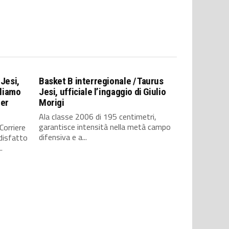
 Jesi,
Basket B interregionale / Taurus
gliamo
Jesi, ufficiale l’ingaggio di Giulio
per
Morigi
Ala classe 2006 di 195 centimetri,
garantisce intensità nella metà campo
Corriere
difensiva e a...
disfatto
.