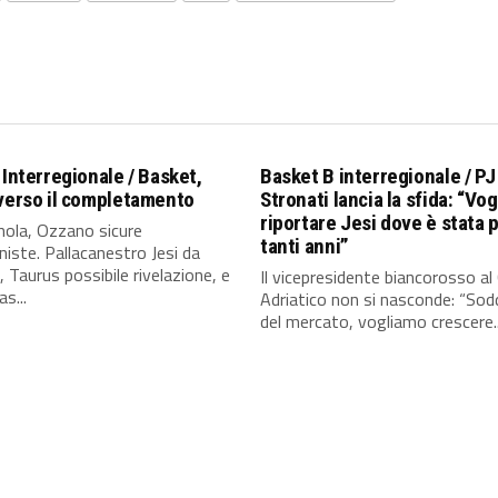
 Interregionale / Basket,
Basket B interregionale / PJ
verso il completamento
Stronati lancia la sfida: “Vo
riportare Jesi dove è stata 
mola, Ozzano sicure
tanti anni”
iste. Pallacanestro Jesi da
, Taurus possibile rivelazione, e
Il vicepresidente biancorosso al 
s...
Adriatico non si nasconde: “Sod
del mercato, vogliamo crescere..