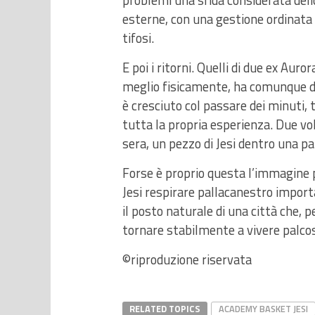
problemi una sfida considerata delic
esterne, con una gestione ordinata e 
tifosi.
E poi i ritorni. Quelli di due ex Aur
meglio fisicamente, ha comunque da
è cresciuto col passare dei minuti,
tutta la propria esperienza. Due vo
sera, un pezzo di Jesi dentro una par
Forse è proprio questa l’immagine pi
Jesi respirare pallacanestro import
il posto naturale di una città che, p
tornare stabilmente a vivere palcos
©riproduzione riservata
RELATED TOPICS
ACADEMY BASKET JESI