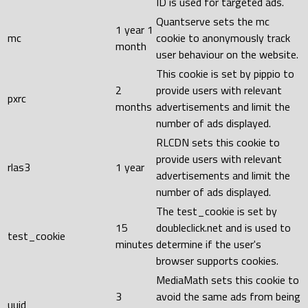
ID is used for targeted ads.
Quantserve sets the mc
1 year 1
mc
cookie to anonymously track
month
user behaviour on the website.
This cookie is set by pippio to
2
provide users with relevant
pxrc
months
advertisements and limit the
number of ads displayed.
RLCDN sets this cookie to
provide users with relevant
rlas3
1 year
advertisements and limit the
number of ads displayed.
The test_cookie is set by
15
doubleclick.net and is used to
test_cookie
minutes
determine if the user's
browser supports cookies.
MediaMath sets this cookie to
3
avoid the same ads from being
uuid