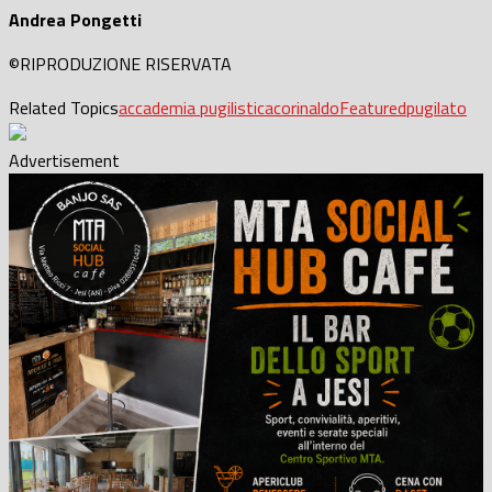
Andrea Pongetti
©RIPRODUZIONE RISERVATA
Related Topics
accademia pugilistica
corinaldo
Featured
pugilato
Advertisement