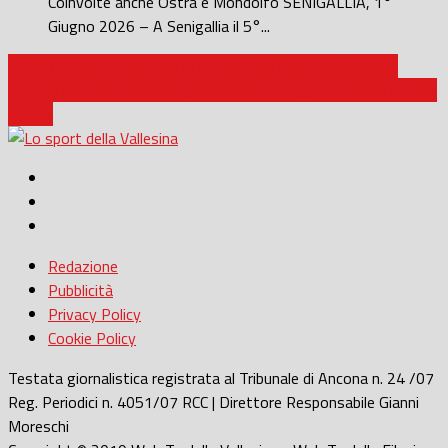
Coinvolte anche Ostra e Mondolfo SENIGALLIA, 1°
Giugno 2026 – A Senigallia il 5°...
JUDO / Titolo italiano per la senigalliese Carolina Mengucci
PUGILATO/ Occhinerò dà spettacolo sul ring di Corinaldo e vince
ancora
Redazione
Pubblicità
Privacy Policy
Cookie Policy
Testata giornalistica registrata al Tribunale di Ancona n. 24 /07
Reg. Periodici n. 4051/07 RCC | Direttore Responsabile Gianni
Moreschi