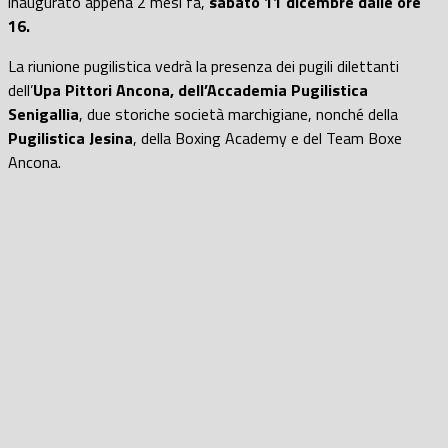
inaugurato appena 2 mesi fa,
sabato 11 dicembre dalle ore
16.
La riunione pugilistica vedrà la presenza dei pugili dilettanti
dell’
Upa Pittori Ancona, dell’Accademia Pugilistica
Senigallia
, due storiche società marchigiane, nonché della
Pugilistica Jesina
, della Boxing Academy e del Team Boxe
Ancona.