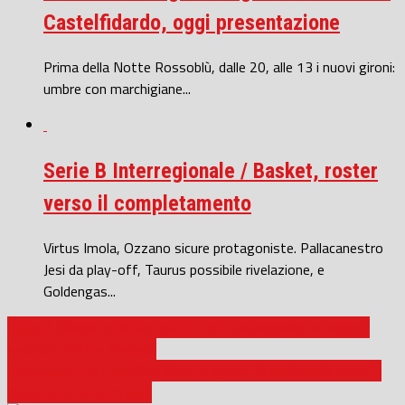
Castelfidardo, oggi presentazione
Prima della Notte Rossoblù, dalle 20, alle 13 i nuovi gironi:
umbre con marchigiane...
Serie B Interregionale / Basket, roster
verso il completamento
Virtus Imola, Ozzano sicure protagoniste. Pallacanestro
Jesi da play-off, Taurus possibile rivelazione, e
Goldengas...
Calcio / Bilancio positivo per Le Torri Castelplanio, la società
incontra atleti e famiglie
Pallanuoto / Al Palablù di Moie si aprono le porte della serie B:
Jesina o Azzurra Prato?