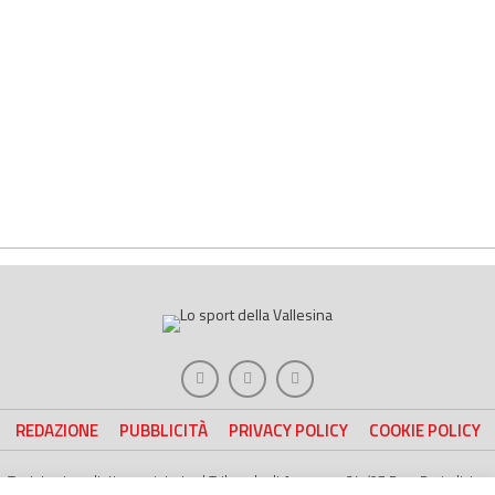
REDAZIONE
PUBBLICITÀ
PRIVACY POLICY
COOKIE POLICY
Testata giornalistica registrata al Tribunale di Ancona n. 24 /07 Reg. Periodici n.