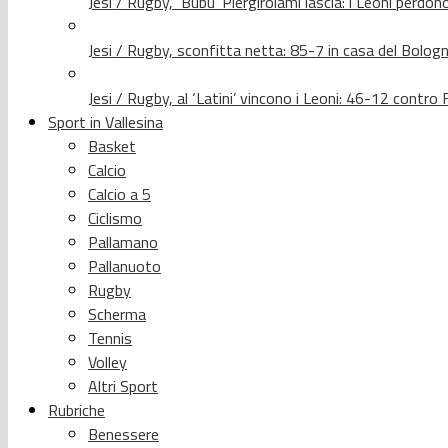
Jesi / Rugby, ‘Bubu’ Piergirolami lascia: i Leoni per
Jesi / Rugby, sconfitta netta: 85-7 in casa del Bolog
Jesi / Rugby, al ‘Latini’ vincono i Leoni: 46-12 contr
Sport in Vallesina
Basket
Calcio
Calcio a 5
Ciclismo
Pallamano
Pallanuoto
Rugby
Scherma
Tennis
Volley
Altri Sport
Rubriche
Benessere