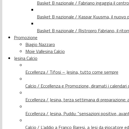
Basket B nazionale / Fabriano ingaggia il centr
Basket B nazionale / Kaspar Kuusma, il nuovo p
Basket B nazionale / Ristropro Fabriano, il rito
Promozione
Biagio Nazzaro
Moie Vallesina Calcio
Jesina Calcio
Eccellenza / Tifosi – Jesina, tutto come sempre
Calcio / Eccellenza e Promozione, diramati i calendari d
Eccellenza / Jesina, terza settimana di preparazione: 
Eccellenza / Jesina, Puddu: “sensazioni positive, avant
Calcio / L’addio a Franco Baresi, a Jesi da giocatore e