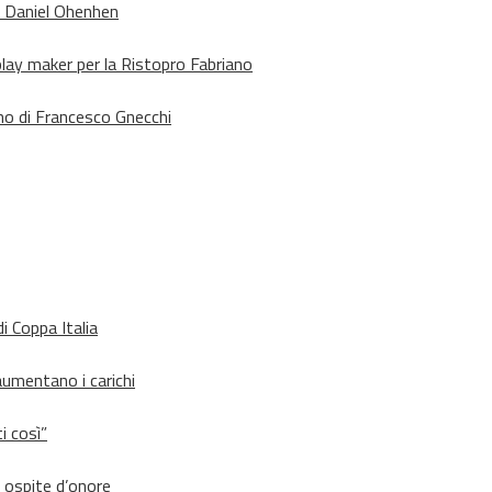
o Daniel Ohenhen
lay maker per la Ristopro Fabriano
rno di Francesco Gnecchi
i Coppa Italia
aumentano i carichi
i così”
d ospite d’onore