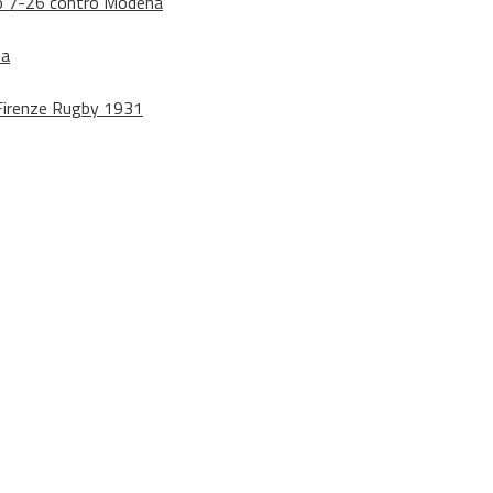
dono 7-26 contro Modena
na
o Firenze Rugby 1931