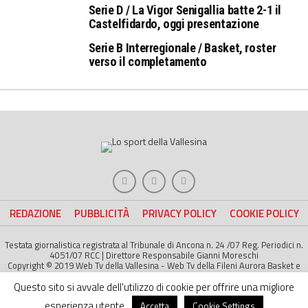
Serie D / La Vigor Senigallia batte 2-1 il
Castelfidardo, oggi presentazione
Serie B Interregionale / Basket, roster
verso il completamento
REDAZIONE
PUBBLICITÀ
PRIVACY POLICY
COOKIE POLICY
Testata giornalistica registrata al Tribunale di Ancona n. 24 /07 Reg. Periodici n.
4051/07 RCC | Direttore Responsabile Gianni Moreschi
Copyright © 2019 Web Tv della Vallesina - Web Tv della Fileni Aurora Basket e
della Jesina Calcio. All right Reserved | Project by
Life Color
Questo sito si avvale dell'utilizzo di cookie per offrire una migliore
esperienza utente.
Accetta
Cookie Settings