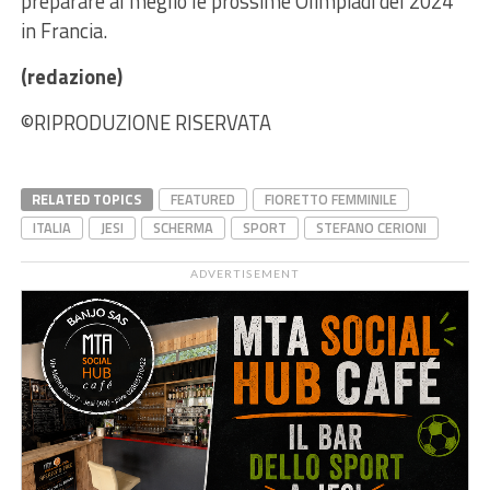
preparare al meglio le prossime Olimpiadi del 2024
in Francia.
(redazione)
©RIPRODUZIONE RISERVATA
RELATED TOPICS
FEATURED
FIORETTO FEMMINILE
ITALIA
JESI
SCHERMA
SPORT
STEFANO CERIONI
ADVERTISEMENT