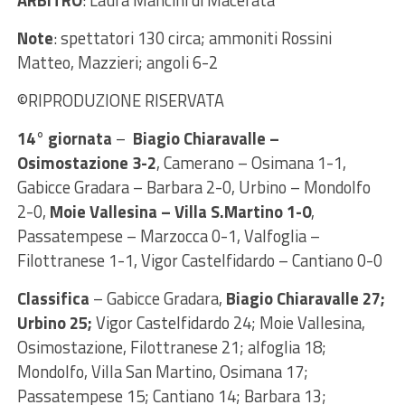
ARBITRO
: Laura Mancini di Macerata
Note
: spettatori 130 circa; ammoniti Rossini
Matteo, Mazzieri; angoli 6-2
©RIPRODUZIONE RISERVATA
14° giornata
–
Biagio Chiaravalle –
Osimostazione 3-2
, Camerano – Osimana 1-1,
Gabicce Gradara – Barbara 2-0, Urbino – Mondolfo
2-0,
Moie Vallesina – Villa S.Martino 1-0
,
Passatempese – Marzocca 0-1, Valfoglia –
Filottranese 1-1, Vigor Castelfidardo – Cantiano 0-0
Classifica
– Gabicce Gradara,
Biagio Chiaravalle 27;
Urbino 25;
Vigor Castelfidardo 24; Moie Vallesina,
Osimostazione, Filottranese 21; alfoglia 18;
Mondolfo, Villa San Martino, Osimana 17;
Passatempese 15; Cantiano 14; Barbara 13;