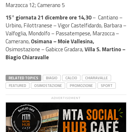
Marzocca 12; Camerano 5
15° giornata 21 dicembre ore 14,30
– Cantiano –
Urbino, Filottranese – Vigor Castelfidardo, Barbara –
Valfoglia, Mondolfo – Passatempese, Marzocca –
Camerano,
Osimana – Moie Vallesina,
Osimostazione – Gabicce Gradara,
Villa S. Martino –
Biagio Chiaravalle
RELATED TOPICS
BIAGIO
CALCIO
CHIARAVALLE
FEATURED
OSIMOSTAZIONE
PROMOZIONE
SPORT
ADVERTISEMENT