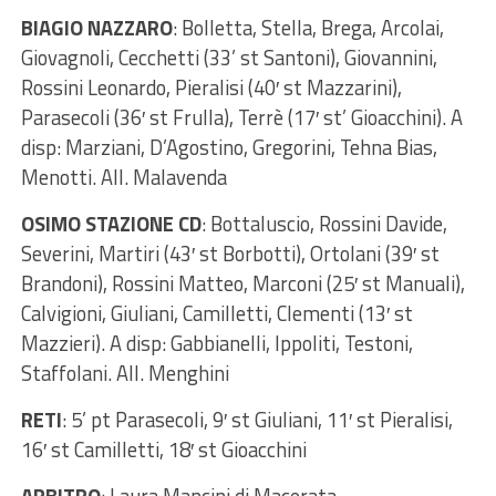
BIAGIO NAZZARO
: Bolletta, Stella, Brega, Arcolai,
Giovagnoli, Cecchetti (33’ st Santoni), Giovannini,
Rossini Leonardo, Pieralisi (40′ st Mazzarini),
Parasecoli (36′ st Frulla), Terrè (17′ st’ Gioacchini). A
disp: Marziani, D’Agostino, Gregorini, Tehna Bias,
Menotti. All. Malavenda
OSIMO STAZIONE CD
: Bottaluscio, Rossini Davide,
Severini, Martiri (43′ st Borbotti), Ortolani (39′ st
Brandoni), Rossini Matteo, Marconi (25′ st Manuali),
Calvigioni, Giuliani, Camilletti, Clementi (13′ st
Mazzieri). A disp: Gabbianelli, Ippoliti, Testoni,
Staffolani. All. Menghini
RETI
: 5’ pt Parasecoli, 9′ st Giuliani, 11′ st Pieralisi,
16′ st Camilletti, 18′ st Gioacchini