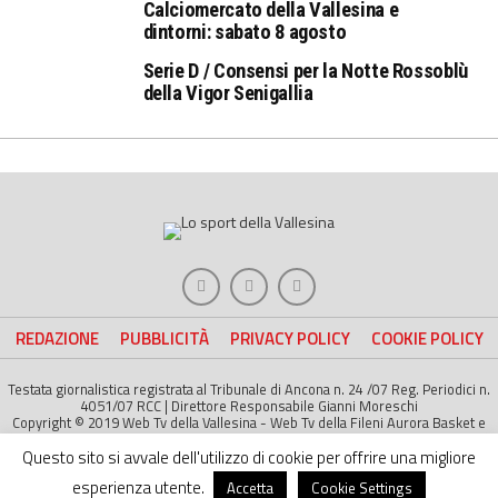
Calciomercato della Vallesina e
dintorni: sabato 8 agosto
Serie D / Consensi per la Notte Rossoblù
della Vigor Senigallia
REDAZIONE
PUBBLICITÀ
PRIVACY POLICY
COOKIE POLICY
Testata giornalistica registrata al Tribunale di Ancona n. 24 /07 Reg. Periodici n.
4051/07 RCC | Direttore Responsabile Gianni Moreschi
Copyright © 2019 Web Tv della Vallesina - Web Tv della Fileni Aurora Basket e
della Jesina Calcio. All right Reserved | Project by
Life Color
Questo sito si avvale dell'utilizzo di cookie per offrire una migliore
esperienza utente.
Accetta
Cookie Settings