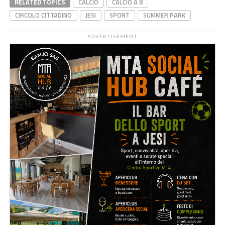
RELATED TOPICS
CALCIO
CALCIO A 8
CIRCOLO CITTADINO
JESI
SPORT
SUMMER PARK
ADVERTISEMENT