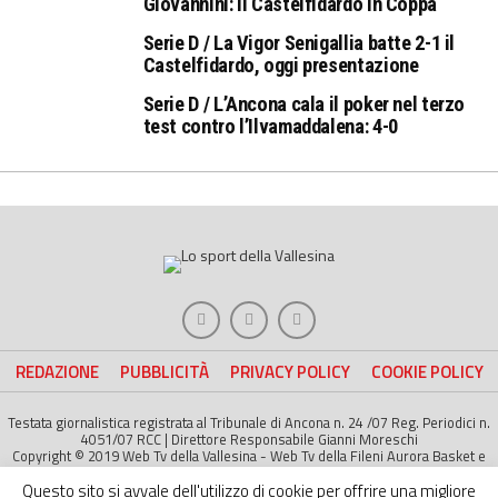
Giovannini: il Castelfidardo in Coppa
Serie D / La Vigor Senigallia batte 2-1 il
Castelfidardo, oggi presentazione
Serie D / L’Ancona cala il poker nel terzo
test contro l’Ilvamaddalena: 4-0
REDAZIONE
PUBBLICITÀ
PRIVACY POLICY
COOKIE POLICY
Testata giornalistica registrata al Tribunale di Ancona n. 24 /07 Reg. Periodici n.
4051/07 RCC | Direttore Responsabile Gianni Moreschi
Copyright © 2019 Web Tv della Vallesina - Web Tv della Fileni Aurora Basket e
della Jesina Calcio. All right Reserved | Project by
Life Color
Questo sito si avvale dell'utilizzo di cookie per offrire una migliore