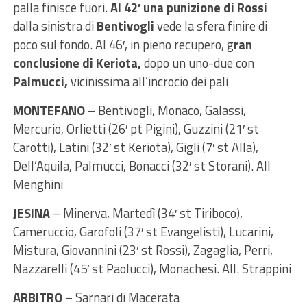
palla finisce fuori.
Al 42′ una punizione di Rossi
dalla sinistra di
Bentivogli
vede la sfera finire di
poco sul fondo. Al 46′, in pieno recupero, g
ran
conclusione di Keriota,
dopo un uno-due con
Palmucci,
vicinissima all’incrocio dei pali
MONTEFANO
– Bentivogli, Monaco, Galassi,
Mercurio, Orlietti (26′ pt Pigini), Guzzini (21′ st
Carotti), Latini (32′ st Keriota), Gigli (7′ st Alla),
Dell’Aquila, Palmucci, Bonacci (32′ st Storani). All
Menghini
JESINA
– Minerva, Martedì (34′ st Tiriboco),
Cameruccio, Garofoli (37′ st Evangelisti), Lucarini,
Mistura, Giovannini (23′ st Rossi), Zagaglia, Perri,
Nazzarelli (45′ st Paolucci), Monachesi. All. Strappini
ARBITRO
– Sarnari di Macerata