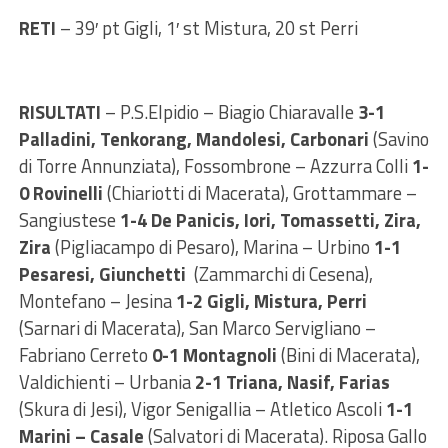
RETI
– 39′ pt Gigli, 1′ st Mistura, 20 st Perri
RISULTATI
– P.S.Elpidio – Biagio Chiaravalle
3-1
Palladini, Tenkorang, Mandolesi, Carbonari
(Savino
di Torre Annunziata), Fossombrone – Azzurra Colli
1-
0 Rovinelli
(Chiariotti di Macerata), Grottammare –
Sangiustese
1-4
De Panicis, Iori, Tomassetti, Zira,
Zira
(Pigliacampo di Pesaro), Marina – Urbino
1-1
Pesaresi, Giunchetti
(Zammarchi di Cesena),
Montefano – Jesina
1-2
Gigli, Mistura, Perri
(Sarnari di Macerata), San Marco Servigliano –
Fabriano Cerreto
0-1 Montagnoli
(Bini di Macerata),
Valdichienti – Urbania
2-1 Triana, Nasif, Farias
(Skura di Jesi), Vigor Senigallia – Atletico Ascoli
1-1
Marini – Casale
(Salvatori di Macerata). Riposa Gallo