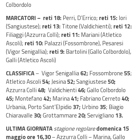
Colbordolo
MARCATORI – reti 18:
Perri, D’Errico;
reti 15:
Iori
(Sangiustese);
reti 13:
Titone (Valdichienti);
reti 12:
Filiaggi (Azzurra Colli);
reti 11:
Mariani (Atletico
Ascoli);
reti 10:
Palazzi (Fossombrone), Pesaresi
(Vigor Senigallia);
reti 9:
Bartolini (Gallo Colbordolo),
Galli (Atletico Ascoli)
CLASSIFICA
– Vigor Senigallia
62;
Fossombrone
55
;
Atletico Ascoli
54;
Jesina
52;
Sangiustese
50;
Azzurra Colli
48;
Valdichienti
46;
Gallo Colbordolo
45;
Montefano
42;
Marina
41;
Fabriano Cerreto
40;
Urbania, Porto Sant’Elpidio
37;
Urbino
35
; Biagio
Chiaravalle
30;
Grottammare
20;
Servigliano
13.
ULTIMA GIORNATA
stagione regolare
domenica 15
maggio ore 16,30
– Azzurra Colli – Marina, Gallo