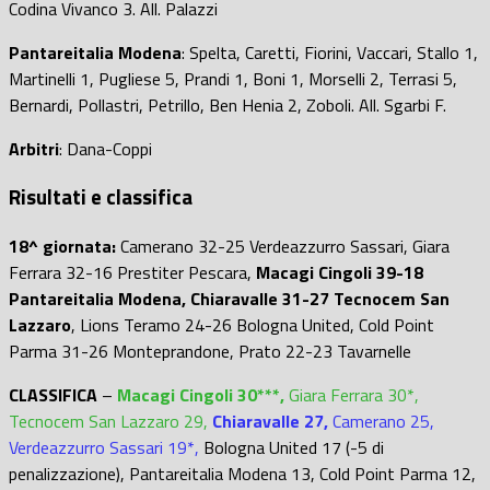
Codina Vivanco 3. All. Palazzi
Pantareitalia Modena
: Spelta, Caretti, Fiorini, Vaccari, Stallo 1,
Martinelli 1, Pugliese 5, Prandi 1, Boni 1, Morselli 2, Terrasi 5,
Bernardi, Pollastri, Petrillo, Ben Henia 2, Zoboli. All. Sgarbi F.
Arbitri
: Dana-Coppi
Risultati e classifica
18^ giornata:
Camerano 32-25 Verdeazzurro Sassari, Giara
Ferrara 32-16 Prestiter Pescara,
Macagi Cingoli 39-18
Pantareitalia Modena, Chiaravalle 31-27 Tecnocem San
Lazzaro
, Lions Teramo 24-26 Bologna United, Cold Point
Parma 31-26 Monteprandone, Prato 22-23 Tavarnelle
CLASSIFICA
–
Macagi Cingoli 30***
,
Giara Ferrara 30*,
Tecnocem San Lazzaro 29,
Chiaravalle 27,
Camerano 25,
Verdeazzurro Sassari 19*,
Bologna United 17 (-5 di
penalizzazione), Pantareitalia Modena 13, Cold Point Parma 12,