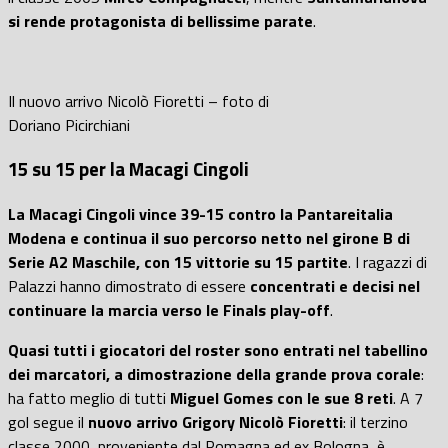
si rende protagonista di bellissime parate
.
Il nuovo arrivo Nicolò Fioretti – foto di
Doriano Picirchiani
15 su 15 per la Macagi Cingoli
La Macagi Cingoli vince 39-15 contro la Pantareitalia
Modena e continua il suo percorso netto nel girone B di
Serie A2 Maschile, con 15 vittorie su 15 partite
. I ragazzi di
Palazzi hanno dimostrato di essere
concentrati e decisi nel
continuare la marcia verso le Finals play-off
.
Quasi tutti i giocatori del roster sono entrati nel tabellino
dei marcatori, a dimostrazione della grande prova corale
:
ha fatto meglio di tutti
Miguel Gomes con le sue 8 reti
. A 7
gol segue il
nuovo arrivo Grigory Nicolò Fioretti
: il terzino
classe 2000, proveniente dal Romagna ed ex Bologna, è