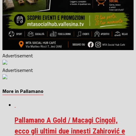
Advertisement
Advertisement
More in Pallamano
Pallamano A Gold / Macagi Cingoli,
ecco gli ultimi due innesti Zahirović e