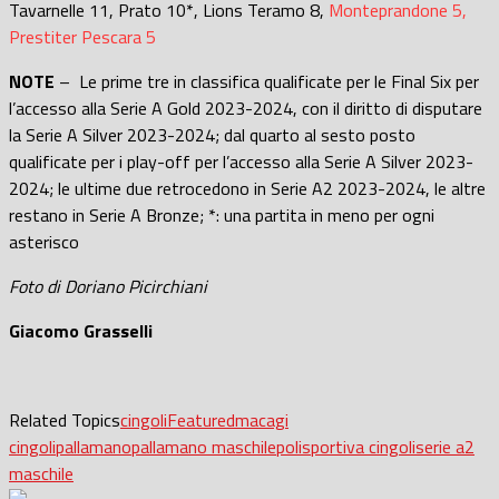
Tavarnelle 11, Prato 10*, Lions Teramo 8,
Monteprandone 5,
Prestiter Pescara 5
NOTE
– Le prime tre in classifica qualificate per le Final Six per
l’accesso alla Serie A Gold 2023-2024, con il diritto di disputare
la Serie A Silver 2023-2024; dal quarto al sesto posto
qualificate per i play-off per l’accesso alla Serie A Silver 2023-
2024; le ultime due retrocedono in Serie A2 2023-2024, le altre
restano in Serie A Bronze; *: una partita in meno per ogni
asterisco
Foto di Doriano Picirchiani
Giacomo Grasselli
Related Topics
cingoli
Featured
macagi
cingoli
pallamano
pallamano maschile
polisportiva cingoli
serie a2
maschile