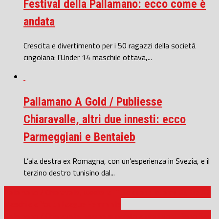
Festival della Pallamano: ecco come è
andata
Crescita e divertimento per i 50 ragazzi della società
cingolana: l’Under 14 maschile ottava,...
Pallamano A Gold / Publiesse
Chiaravalle, altri due innesti: ecco
Parmeggiani e Bentaieb
L’ala destra ex Romagna, con un’esperienza in Svezia, e il
terzino destro tunisino dal...
Pallamano / Chiaravalle, weekend fitto di appuntamenti, tra A2
Maschile e Youth League Femminile
Pallamano / Chiaravalle, esame superato a pieni voti: Piano San