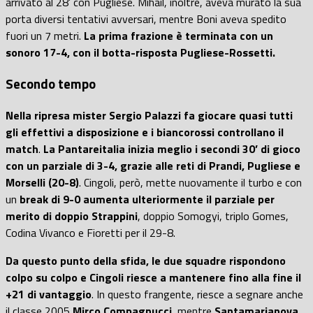
arrivato al 28’ con Pugliese. Mihail, inoltre, aveva murato la sua
porta diversi tentativi avversari, mentre Boni aveva spedito
fuori un 7 metri.
La prima frazione è terminata con un
sonoro 17-4, con il botta-risposta Pugliese-Rossetti.
Secondo tempo
Nella ripresa mister Sergio Palazzi fa giocare quasi tutti
gli effettivi a disposizione e i biancorossi controllano il
match
.
La Pantareitalia inizia meglio i secondi 30’ di gioco
con un parziale di 3-4, grazie alle reti di Prandi, Pugliese e
Morselli (20-8)
. Cingoli, però, mette nuovamente il turbo e con
un
break di 9-0 aumenta ulteriormente il parziale per
merito di doppio Strappini
, doppio Somogyi, triplo Gomes,
Codina Vivanco e Fioretti per il 29-8.
Da questo punto della sfida, le due squadre rispondono
colpo su colpo e Cingoli riesce a mantenere fino alla fine il
+21 di vantaggio
. In questo frangente, riesce a segnare anche
il classe 2005
Mirco Compagnucci
, mentre
Santamarianova