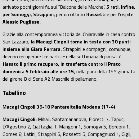
arrivato pochi giorni fa sul “Balcone delle Marche”.
5 reti, infine,
per Somogyi, Strappini,
per un ottimo
Rossetti
e per l’ospite
Alessio Pugliese.
Grazie alla contemporanea vittoria del Chiaravalle in casa contro
San Lazzaro,
la Macagi Cingoli torna in testa con 30 punti
insieme alla Giara Ferrara.
Strappini e compagni, comunque,
devono recuperare tre partite: nella settimana di pausa, è
fissato il primo recupero, in trasferta contro il Prato
domenica 5 febbraio alle ore 15,
nella gara della 15^ giornata
del girone B di Serie A2 Maschile di pallamano.
Tabellino
Macagi Cingoli 39-18 Pantareitalia Modena (17-4)
Macagi Cingoli:
Mihail, Santamarianova, Fioretti 7, Tapuc,
D’Agostino 2, Ciattaglia 1, Mangoni 1, Somogyi 5, Bordoni 1,
Gomes 8, Latini, Strappini 5, Rossetti 5, Compagnucci 1, Gigli,