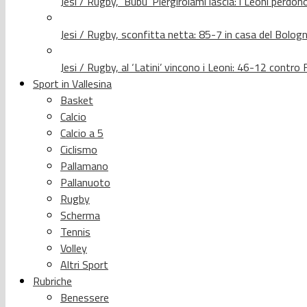
Jesi / Rugby, ‘Bubu’ Piergirolami lascia: i Leoni per
Jesi / Rugby, sconfitta netta: 85-7 in casa del Bolog
Jesi / Rugby, al ‘Latini’ vincono i Leoni: 46-12 contr
Sport in Vallesina
Basket
Calcio
Calcio a 5
Ciclismo
Pallamano
Pallanuoto
Rugby
Scherma
Tennis
Volley
Altri Sport
Rubriche
Benessere