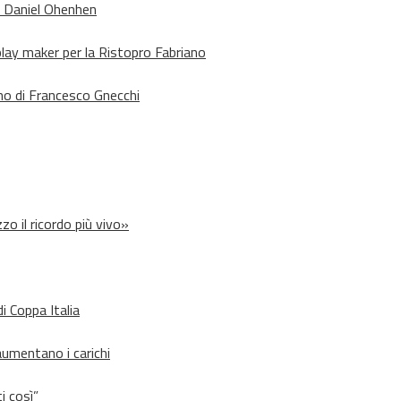
o Daniel Ohenhen
lay maker per la Ristopro Fabriano
rno di Francesco Gnecchi
zo il ricordo più vivo»
i Coppa Italia
aumentano i carichi
i così”