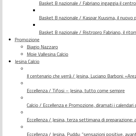
Basket B nazionale / Fabriano ingaggia il centr
Basket B nazionale / Kaspar Kuusma, il nuovo p
Basket B nazionale / Ristropro Fabriano, il rito
Promozione
Biagio Nazzaro
Moie Vallesina Calcio
Jesina Calcio
Il centenario che verrà / Jesina, Luciano Barboni: «Arez
Eccellenza / Tifosi – Jesina, tutto come sempre
Calcio / Eccellenza e Promozione, diramati i calendari d
Eccellenza / Jesina, terza settimana di preparazione: 
Eccellenza / Jesina, Puddu: “sensazioni positive, avant