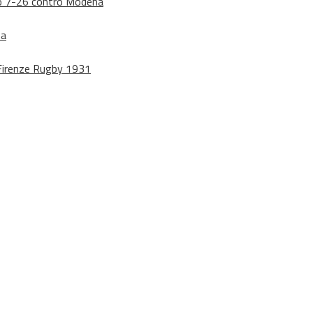
dono 7-26 contro Modena
na
o Firenze Rugby 1931