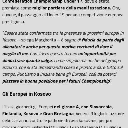
Confederation Championship Under 17
, dove è stata
premiata come
miglior portiere della manifestazione.
Ora,
dunque,
il passaggio all’Under 19
per una competizione europea
prestigiosa.
“
Essere stata confermata tra le presenze ai prossimi europei in
Kosovo
– spiega Margherita – è
segno di
fiducia da parte degli
allenatori e anche per questo motivo cercherò di dare il
meglio di me
. Considero questo torneo
un’opportunità per
dimostrare quanto valgo
, come singolo ma anche nel gruppo
azzurro, che si sta dimostrando coeso e pronto a dare tutto sul
campo. Puntiamo a iniziare bene gli Europei, così da poterci
piazzare in buona posizione per i futuri Championship
”.
Gli Europei in Kosovo
L’Italia giocherà gli Europei
nel girone A, con Slovacchia,
Finlandia, Kosovo e Gran Bretagna
. Venerdì 9 luglio le azzurre
debutteranno contro le padrone di casa kosovare, per poi
giocare contro Finlandia (10 luglio), Gran Bretagna (12 luglio) e