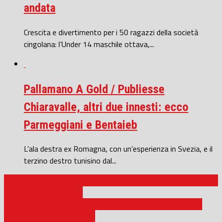
andata
Crescita e divertimento per i 50 ragazzi della società
cingolana: l’Under 14 maschile ottava,...
Pallamano A Gold / Publiesse
Chiaravalle, altri due innesti: ecco
Parmeggiani e Bentaieb
L’ala destra ex Romagna, con un’esperienza in Svezia, e il
terzino destro tunisino dal...
Pallamano Femminile / Chiaravalle, Caterina Mariniello convocata
per gli Europei Under 19
Pallamano / Chiaravalle, Mariniello in gol agli Europei. Al via il
Beach Handball a XMasters