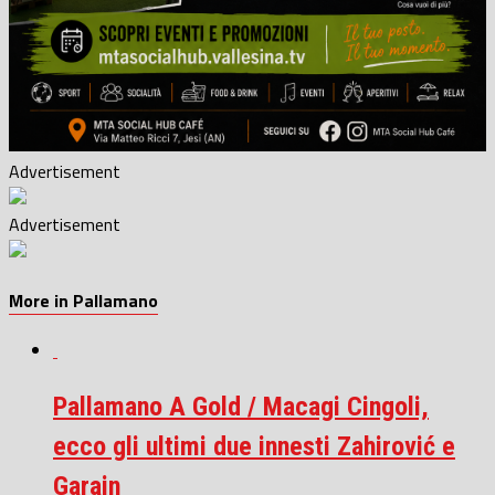
Advertisement
Advertisement
More in Pallamano
Pallamano A Gold / Macagi Cingoli,
ecco gli ultimi due innesti Zahirović e
Garain