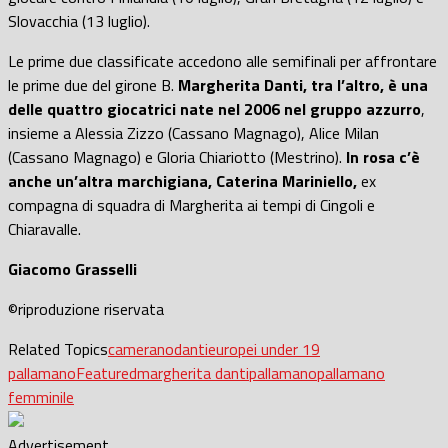
Slovacchia (13 luglio).
Le prime due classificate accedono alle semifinali per affrontare
le prime due del girone B.
Margherita Danti, tra l’altro, è una
delle quattro giocatrici nate nel 2006 nel gruppo azzurro
,
insieme a Alessia Zizzo (Cassano Magnago), Alice Milan
(Cassano Magnago) e Gloria Chiariotto (Mestrino).
In rosa c’è
anche un’altra marchigiana, Caterina Mariniello,
ex
compagna di squadra di Margherita ai tempi di Cingoli e
Chiaravalle.
Giacomo Grasselli
©riproduzione riservata
Related Topics
camerano
danti
europei under 19
pallamano
Featured
margherita danti
pallamano
pallamano
femminile
Advertisement