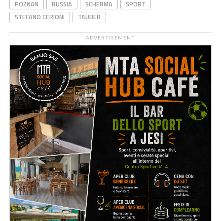
POZNAN
RUSSIA
SCHERMA
SPORT
STEFANO CERIONI
TAUBER
ADVERTISEMENT