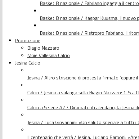
Basket B nazionale / Fabriano ingaggia il centr
Basket B nazionale / Kaspar Kuusma, il nuovo p
Basket B nazionale / Ristropro Fabriano, il rito
Promozione
Biagio Nazzaro
Moie Vallesina Calcio
Jesina Calcio
Jesina / Altro striscione di protesta firmato ‘eppure i
Calcio / Jesina a valanga sulla Biagio Nazzaro: 1-5 a C
Calcio a 5 serie A2 / Diramato il calendario, la Jesina 
Jesina / Luca Giovannini: «Un saluto speciale a tutti i t
Il centenario che verrà / Jesina, Luciano Barboni: «Arez