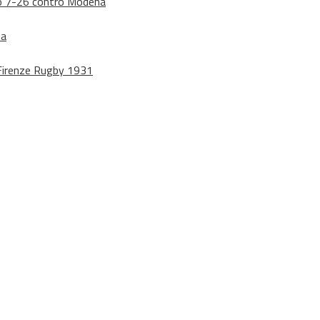
dono 7-26 contro Modena
na
o Firenze Rugby 1931