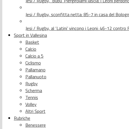
Jesi / Rugby, ‘Bubu’ Piergirolami lascia: i Leoni per
Jesi / Rugby, sconfitta netta: 85-7 in casa del Bolog
Jesi / Rugby, al ‘Latini’ vincono i Leoni: 46-12 contr
Sport in Vallesina
Basket
Calcio
Calcio a 5
Ciclismo
Pallamano
Pallanuoto
Rugby
Scherma
Tennis
Volley
Altri Sport
Rubriche
Benessere