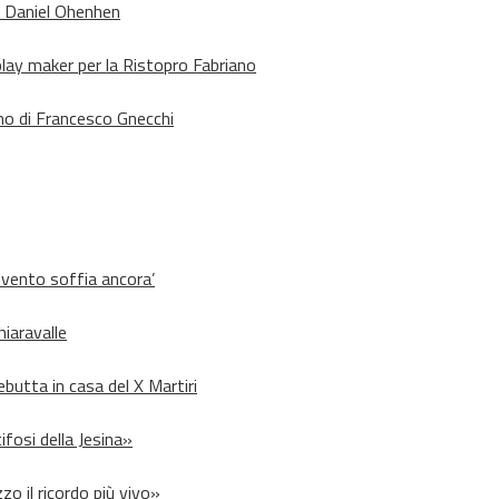
o Daniel Ohenhen
lay maker per la Ristopro Fabriano
rno di Francesco Gnecchi
l vento soffia ancora’
hiaravalle
debutta in casa del X Martiri
ifosi della Jesina»
zo il ricordo più vivo»