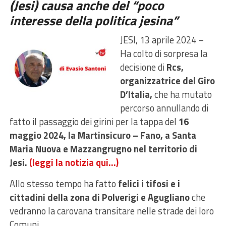
(Jesi) causa anche del “poco
interesse della politica jesina”
JESI, 13 aprile 2024 –
Ha colto di sorpresa la
decisione di
Rcs,
organizzatrice del Giro
D’Italia,
che ha mutato
percorso annullando di
fatto il passaggio dei girini per la tappa del
16
maggio 2024, la Martinsicuro – Fano, a Santa
Maria Nuova e Mazzangrugno nel territorio di
Jesi.
(leggi la notizia qui…)
Allo stesso tempo ha fatto
felici i tifosi e i
cittadini della zona di Polverigi e Agugliano
che
vedranno la carovana transitare nelle strade dei loro
Comuni.