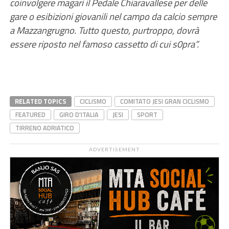
coinvolgere magari il Pedale Chiaravallese per delle
gare o esibizioni giovanili nel campo da calcio sempre
a Mazzangrugno. Tutto questo, purtroppo, dovrà
essere riposto nel famoso cassetto di cui s0pra”.
RELATED TOPICS
CICLISMO
COMITATO JESI GRAN CICLISMO
FEATURED
GIRO D'ITALIA
JESI
SPORT
TIRRENO ADRIATICO
ADVERTISEMENT