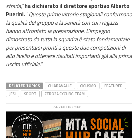
strada,”
ha dichiarato il direttore sportivo Alberto
Puerini.
“
Queste prime vittorie stagionali confermano
la qualità del gruppo e la serietà con cui i ragazzi
hanno affrontato la preparazione. L’impegno
dimostrato da tutta la squadra è stato fondamentale
per presentarsi pronti a queste due competizioni di
alto livello e ottenere risultati importanti già alla prima
uscita ufficiale.”
RELATED TOPICS
CHIARAVALLE
CICLISMO
FEATURED
JESI
SPORT
ZERO24 CYCLING TEAM
ADVERTISEMENT