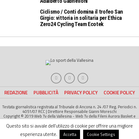
Adalberto Gabrielloni
Ciclismo / Conti domina il trofeo San
Girgio: vittoria in solitaria per Ethica
Zero24 Cycling Team Ecotek
REDAZIONE
PUBBLICITÀ
PRIVACY POLICY
COOKIE POLICY
Testata giornalistica registrata al Tribunale di Ancona n. 24 /07 Reg. Periodici n.
4051/07 RCC | Direttore Responsabile Gianni Moreschi
Copyright © 2019 Web Tv della Vallesina - Web Tv della Fileni Aurora Basket e
della Jesina Calcio. All right Reserved | Project by
Life Color
Questo sito si avvale dell'utilizzo di cookie per offrire una migliore
esperienza utente.
Accetta
Cookie Settings