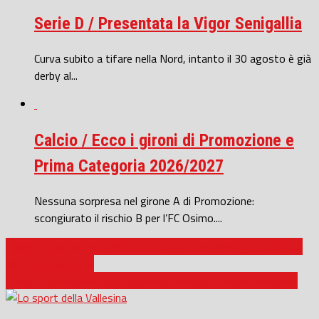
Serie D / Presentata la Vigor Senigallia
Curva subito a tifare nella Nord, intanto il 30 agosto è già
derby al...
Calcio / Ecco i gironi di Promozione e
Prima Categoria 2026/2027
Nessuna sorpresa nel girone A di Promozione:
scongiurato il rischio B per l’FC Osimo....
Basket B nazionale / Ristopro sconfitta al PalaTiziano: 65-55
per la Virtus Roma
Tennis / Australian Open Juniores, eliminato Michele Mecarelli