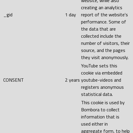
website, while also
creating an analytics
_gid
1 day
report of the website's
performance. Some of
the data that are
collected include the
number of visitors, their
source, and the pages
they visit anonymously.
YouTube sets this
cookie via embedded
CONSENT
2 years
youtube-videos and
registers anonymous
statistical data.
This cookie is used by
Bombora to collect
information that is
used either in
aggregate form, to help