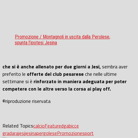
Promozione / Montagnoli in uscita dalla Perolese,
spunta l’ipotesi Jesina
che si è anche allenato per due giorni a Jesi,
sembra aver
preferito le
offerte del club pesarese
che nelle ultime
settimane si è
rinforzato in maniera adeguata per poter
competere con le altre verso la corsa ai play off.
©riproduzione riservata
Related Topics
calcio
Featured
gabicce
gradara
jesi
jesina
pergolese
Promozione
sport