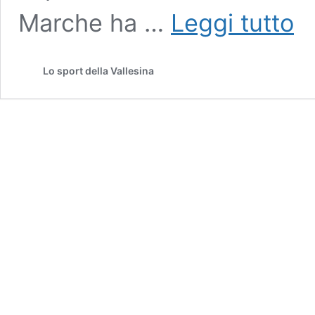
Prom
Marche ha …
Leggi tutto
/
Mont
in
Lo sport della Vallesina
usci
dalla
Pero
spun
l’ipo
Jesi