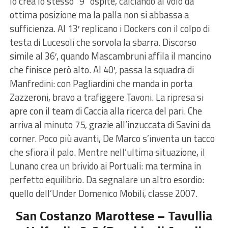
lo crea lo stesso “9” ospite, calciando al volo da
ottima posizione ma la palla non si abbassa a
sufficienza. Al 13′ replicano i Dockers con il colpo di
testa di Lucesoli che sorvola la sbarra. Discorso
simile al 36′, quando Mascambruni affila il mancino
che finisce però alto. Al 40′, passa la squadra di
Manfredini: con Pagliardini che manda in porta
Zazzeroni, bravo a trafiggere Tavoni. La ripresa si
apre con il team di Caccia alla ricerca del pari. Che
arriva al minuto 75, grazie all’inzuccata di Savini da
corner. Poco più avanti, De Marco s’inventa un tacco
che sfiora il palo. Mentre nell’ultima situazione, il
Lunano crea un brivido ai Portuali: ma termina in
perfetto equilibrio. Da segnalare un altro esordio:
quello dell’Under Domenico Mobili, classe 2007.
San Costanzo Marottese – Tavullia