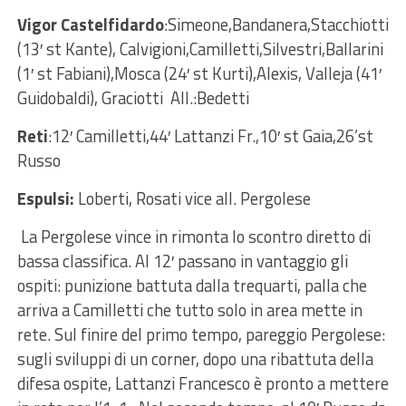
Vigor Castelfidardo
:Simeone,Bandanera,Stacchiotti
(13′ st Kante), Calvigioni,Camilletti,Silvestri,Ballarini
(1′ st Fabiani),Mosca (24′ st Kurti),Alexis, Valleja (41′
Guidobaldi), Graciotti All.:Bedetti
Reti
:12′ Camilletti,44′ Lattanzi Fr.,10′ st Gaia,26’st
Russo
Espulsi:
Loberti, Rosati vice all. Pergolese
La Pergolese vince in rimonta lo scontro diretto di
bassa classifica. Al 12′ passano in vantaggio gli
ospiti: punizione battuta dalla trequarti, palla che
arriva a Camilletti che tutto solo in area mette in
rete. Sul finire del primo tempo, pareggio Pergolese:
sugli sviluppi di un corner, dopo una ribattuta della
difesa ospite, Lattanzi Francesco è pronto a mettere