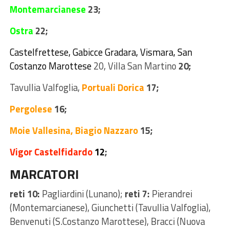
Montemarcianese
23;
Ostra
22;
Castelfrettese, Gabicce Gradara,
Vismara,
San
Costanzo Marottese
20, Villa San Martino
20;
Tavullia Valfoglia,
Portuali Dorica
17;
Pergolese
16;
Moie Vallesina,
Biagio Nazzaro
15;
Vigor Castelfidardo
12
;
MARCATORI
reti 10:
Pagliardini (Lunano);
reti 7:
Pierandrei
(Montemarcianese), Giunchetti (Tavullia Valfoglia),
Benvenuti (S.Costanzo Marottese), Bracci (Nuova