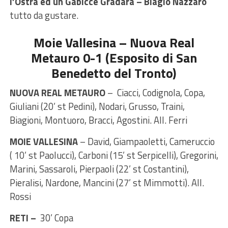
l’Ostra ed un Gabicce Gradara – Biagio Nazzaro
tutto da gustare.
Moie Vallesina – Nuova Real
Metauro 0-1 (Esposito di San
Benedetto del Tronto)
NUOVA REAL METAURO
– Ciacci, Codignola, Copa,
Giuliani (20’ st Pedini), Nodari, Grusso, Traini,
Biagioni, Montuoro, Bracci, Agostini. All. Ferri
MOIE VALLESINA
– David, Giampaoletti, Cameruccio
( 10’ st Paolucci), Carboni (15’ st Serpicelli), Gregorini,
Marini, Sassaroli, Pierpaoli (22’ st Costantini),
Pieralisi, Nardone, Mancini (27’ st Mimmotti). All.
Rossi
RETI –
30’ Copa