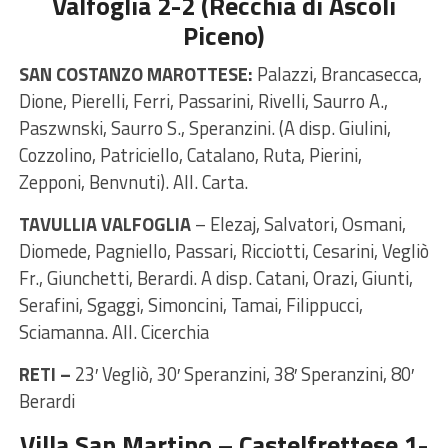
Valfoglia 2-2 (Recchia di Ascoli
Piceno)
SAN COSTANZO MAROTTESE:
Palazzi, Brancasecca,
Dione, Pierelli, Ferri, Passarini, Rivelli, Saurro A.,
Paszwnski, Saurro S., Speranzini. (A disp. Giulini,
Cozzolino, Patriciello, Catalano, Ruta, Pierini,
Zepponi, Benvnuti). All. Carta.
TAVULLIA VALFOGLIA
– Elezaj, Salvatori, Osmani,
Diomede, Pagniello, Passari, Ricciotti, Cesarini, Vegliò
Fr., Giunchetti, Berardi. A disp. Catani, Orazi, Giunti,
Serafini, Sgaggi, Simoncini, Tamai, Filippucci,
Sciamanna. All. Cicerchia
RETI –
23′ Vegliò, 30′ Speranzini, 38′ Speranzini, 80′
Berardi
Villa San Martino – Castelfrettese 1-