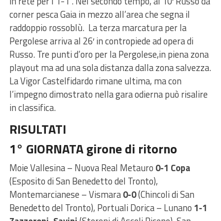
in rete per l’1-1 . Nel secondo tempo, al 10′ Russo da
corner pesca Gaia in mezzo all’area che segna il
raddoppio rossoblù. La terza marcatura per la
Pergolese arriva al 26′ in contropiede ad opera di
Russo. Tre punti d’oro per la Pergolese,in piena zona
playout ma ad una sola distanza dalla zona salvezza.
La Vigor Castelfidardo rimane ultima, ma con
l’impegno dimostrato nella gara odierna può risalire
in classifica.
RISULTATI
1° GIORNATA girone di ritorno
Moie Vallesina – Nuova Real Metauro
0-1 Copa
(Esposito di San Benedetto del Tronto),
Montemarcianese – Vismara
0-0
(Chincoli di San
Benedetto del Tronto), Portuali Dorica – Lunano
1-1
Zazzeroni, Savini
(Storoni di Ascoli Piceno), San