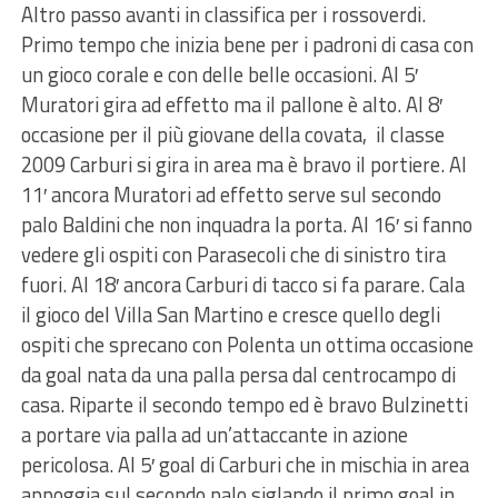
Altro passo avanti in classifica per i rossoverdi.
Primo tempo che inizia bene per i padroni di casa con
un gioco corale e con delle belle occasioni. Al 5′
Muratori gira ad effetto ma il pallone è alto. Al 8′
occasione per il più giovane della covata, il classe
2009 Carburi si gira in area ma è bravo il portiere. Al
11′ ancora Muratori ad effetto serve sul secondo
palo Baldini che non inquadra la porta. Al 16′ si fanno
vedere gli ospiti con Parasecoli che di sinistro tira
fuori. Al 18′ ancora Carburi di tacco si fa parare. Cala
il gioco del Villa San Martino e cresce quello degli
ospiti che sprecano con Polenta un ottima occasione
da goal nata da una palla persa dal centrocampo di
casa. Riparte il secondo tempo ed è bravo Bulzinetti
a portare via palla ad un’attaccante in azione
pericolosa. Al 5′ goal di Carburi che in mischia in area
appoggia sul secondo palo siglando il primo goal in