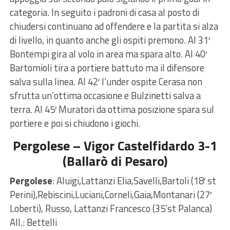
categoria. In seguito i padroni di casa al posto di
chiudersi continuano ad offendere e la partita si alza
di livello, in quanto anche gli ospiti premono. Al 31′
Bontempi gira al volo in area ma spara alto. Al 40′
Bartomioli tira a portiere battuto ma il difensore
salva sulla linea. Al 42′ l’under ospite Cerasa non
sfrutta un’ottima occasione e Bulzinetti salva a
terra. Al 45′ Muratori da ottima posizione spara sul
portiere e poi si chiudono i giochi.
Pergolese – Vigor Castelfidardo 3-1
(Ballarò di Pesaro)
Pergolese
: Aluigi,Lattanzi Elia,Savelli,Bartoli (18′ st
Perini),Rebiscini,Luciani,Corneli,Gaia,Montanari (27′
Loberti), Russo, Lattanzi Francesco (35’st Palanca)
All.: Bettelli