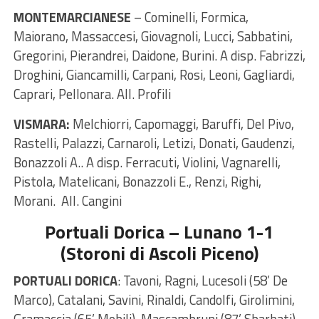
MONTEMARCIANESE
– Cominelli, Formica,
Maiorano, Massaccesi, Giovagnoli, Lucci, Sabbatini,
Gregorini, Pierandrei, Daidone, Burini. A disp. Fabrizzi,
Droghini, Giancamilli, Carpani, Rosi, Leoni, Gagliardi,
Caprari, Pellonara. All. Profili
VISMARA:
Melchiorri, Capomaggi, Baruffi, Del Pivo,
Rastelli, Palazzi, Carnaroli, Letizi, Donati, Gaudenzi,
Bonazzoli A.. A disp. Ferracuti, Violini, Vagnarelli,
Pistola, Matelicani, Bonazzoli E., Renzi, Righi,
Morani. All. Cangini
Portuali Dorica – Lunano 1-1
(Storoni di Ascoli Piceno)
PORTUALI DORICA
: Tavoni, Ragni, Lucesoli (58’ De
Marco), Catalani, Savini, Rinaldi, Candolfi, Girolimini,
Gramaccia (65’ Mobili), Mascambruni (87’ Sbarbati),