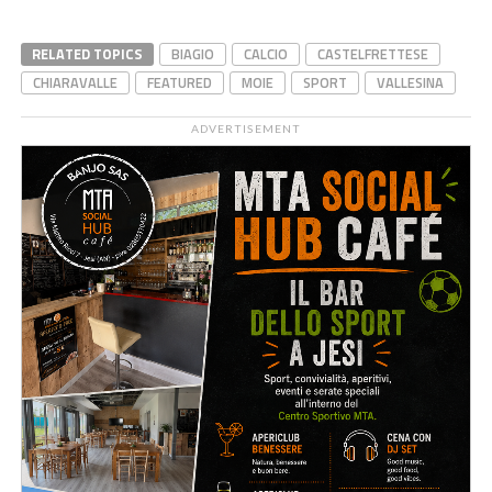
RELATED TOPICS
BIAGIO
CALCIO
CASTELFRETTESE
CHIARAVALLE
FEATURED
MOIE
SPORT
VALLESINA
ADVERTISEMENT