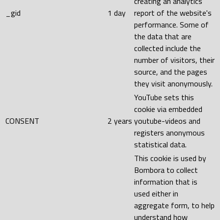
creating an analytics
_gid
1 day
report of the website's
performance. Some of
the data that are
collected include the
number of visitors, their
source, and the pages
they visit anonymously.
YouTube sets this
cookie via embedded
CONSENT
2 years
youtube-videos and
registers anonymous
statistical data.
This cookie is used by
Bombora to collect
information that is
used either in
aggregate form, to help
understand how