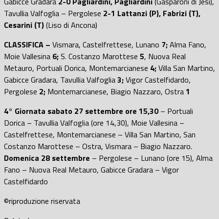
Gabicce Gradara
2-0 Pagliardini, Pagliardini
(Gasparoni di Jesi),
Tavullia Valfoglia – Pergolese
2-1 Lattanzi (P), Fabrizi (T),
Cesarini (T)
(Liso di Ancona)
CLASSIFICA –
Vismara, Castelfrettese, Lunano
7;
Alma Fano,
Moie Vallesina
6;
S. Costanzo Marottese
5
, Nuova Real
Metauro, Portuali Dorica, Montemarcianese
4;
Villa San Martino,
Gabicce Gradara, Tavullia Valfoglia
3;
Vigor Castelfidardo,
Pergolese
2;
Montemarcianese, Biagio Nazzaro, Ostra
1
4° Giornata sabato 27 settembre ore 15,30
– Portuali
Dorica – Tavullia Valfoglia (ore 14,30), Moie Vallesina –
Castelfrettese, Montemarcianese – Villa San Martino, San
Costanzo Marottese – Ostra, Vismara – Biagio Nazzaro.
Domenica 28 settembre
– Pergolese – Lunano (ore 15), Alma
Fano – Nuova Real Metauro, Gabicce Gradara – Vigor
Castelfidardo
©riproduzione riservata