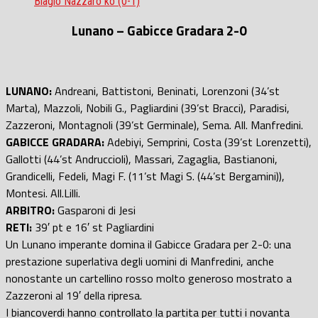
Biagio Nazzaro ko (0-1)
Lunano – Gabicce Gradara 2-0
LUNANO:
Andreani, Battistoni, Beninati, Lorenzoni (34’st
Marta), Mazzoli, Nobili G., Pagliardini (39’st Bracci), Paradisi,
Zazzeroni, Montagnoli (39’st Germinale), Sema. All. Manfredini.
GABICCE GRADARA:
Adebiyi, Semprini, Costa (39’st Lorenzetti),
Gallotti (44’st Andruccioli), Massari, Zagaglia, Bastianoni,
Grandicelli, Fedeli, Magi F. (11’st Magi S. (44’st Bergamini)),
Montesi. All.Lilli.
ARBITRO:
Gasparoni di Jesi
RETI:
39′ pt e 16′ st Pagliardini
Un Lunano imperante domina il Gabicce Gradara per 2-0: una
prestazione superlativa degli uomini di Manfredini, anche
nonostante un cartellino rosso molto generoso mostrato a
Zazzeroni al 19′ della ripresa.
I biancoverdi hanno controllato la partita per tutti i novanta