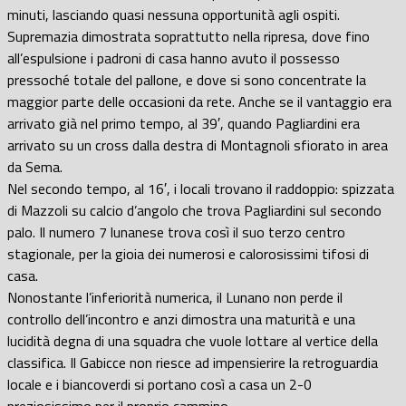
minuti, lasciando quasi nessuna opportunità agli ospiti.
Supremazia dimostrata soprattutto nella ripresa, dove fino
all’espulsione i padroni di casa hanno avuto il possesso
pressoché totale del pallone, e dove si sono concentrate la
maggior parte delle occasioni da rete. Anche se il vantaggio era
arrivato già nel primo tempo, al 39′, quando Pagliardini era
arrivato su un cross dalla destra di Montagnoli sfiorato in area
da Sema.
Nel secondo tempo, al 16′, i locali trovano il raddoppio: spizzata
di Mazzoli su calcio d’angolo che trova Pagliardini sul secondo
palo. Il numero 7 lunanese trova così il suo terzo centro
stagionale, per la gioia dei numerosi e calorosissimi tifosi di
casa.
Nonostante l’inferiorità numerica, il Lunano non perde il
controllo dell’incontro e anzi dimostra una maturità e una
lucidità degna di una squadra che vuole lottare al vertice della
classifica. Il Gabicce non riesce ad impensierire la retroguardia
locale e i biancoverdi si portano così a casa un 2-0