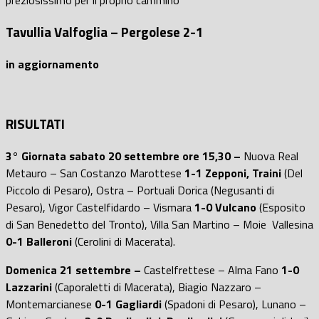
preziosissimo per il proprio cammino
Tavullia Valfoglia – Pergolese
2-1
in aggiornamento
RISULTATI
3° Giornata sabato 20 settembre ore 15,30
–
Nuova Real
Metauro – San Costanzo Marottese
1-1 Zepponi, Traini
(Del
Piccolo di Pesaro), Ostra – Portuali Dorica (Negusanti di
Pesaro), Vigor Castelfidardo – Vismara
1-0 Vulcano
(Esposito
di San Benedetto del Tronto), Villa San Martino – Moie Vallesina
0-1 Balleroni
(Cerolini di Macerata).
Domenica 21 settembre
–
Castelfrettese – Alma Fano
1-0
Lazzarini
(Caporaletti di Macerata), Biagio Nazzaro –
Montemarcianese
0-1 Gagliardi
(Spadoni di Pesaro), Lunano –