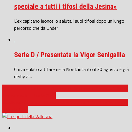
speciale a tutti i tifosi della Jesina»
L’ex capitano leoncello saluta i suoi tifosi dopo un lungo
percorso che da Under...
Serie D / Presentata la Vigor Senigallia
Curva subito a tifare nella Nord, intanto il 30 agosto è già
derby al...
Promozione / La Castelfrettese fa l’impresa al “Fioretti”: batte
il Fano e vola in testa (1-0)
Eccellenza / Pasqui sblocca il Chiesanuova: 1-0 nel derby contro
il Montefano