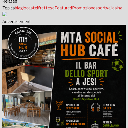
Related
Topics
biagio
castelfrettese
Featured
Promozione
sport
vallesina
Advertisement