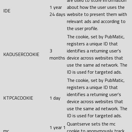
are used to store information
1 year
about how the user uses the
IDE
24 days
website to present them with
relevant ads and according to
the user profile.
The cookie, set by PubMatic,
registers a unique ID that
3
identifies a returning user's
KADUSERCOOKIE
months
device across websites that
use the same ad network. The
ID is used for targeted ads.
The cookie, set by PubMatic,
registers a unique ID that
identifies a returning user's
KTPCACOOKIE
1 day
device across websites that
use the same ad network. The
ID is used for targeted ads.
Quantserve sets the mc
1 year 1
mc
cookie to anonymously track