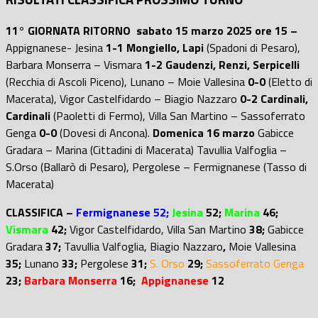
11° GIORNATA RITORNO sabato 15 marzo 2025 ore 15 –
Appignanese- Jesina
1-1
Mongiello, Lapi
(Spadoni di Pesaro),
Barbara Monserra – Vismara
1-2 Gaudenzi, Renzi, Serpicelli
(Recchia di Ascoli Piceno), Lunano – Moie Vallesina
0-0
(Eletto di
Macerata), Vigor Castelfidardo – Biagio Nazzaro
0-2 Cardinali,
Cardinali
(Paoletti di Fermo), Villa San Martino – Sassoferrato
Genga
0-0
(Dovesi di Ancona).
Domenica 16 marzo
Gabicce
Gradara – Marina (Cittadini di Macerata) Tavullia Valfoglia –
S.Orso (Ballarò di Pesaro), Pergolese – Fermignanese (Tasso di
Macerata)
CLASSIFICA –
Fermignanese 52;
Jesina
52;
Marina
46;
Vismara
42;
Vigor Castelfidardo, Villa San Martino
38;
Gabicce
Gradara
37;
Tavullia Valfoglia, Biagio Nazzaro
,
Moie Vallesina
35;
Lunano
33;
Pergolese
31;
S. Orso
29;
Sassoferrato Genga
23;
Barbara Monserra
16;
Appignanese
12