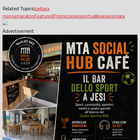
Related Topics
barbara
monserra
calcio
Featured
Promozione
sport
vallesina
vismara
Advertisement