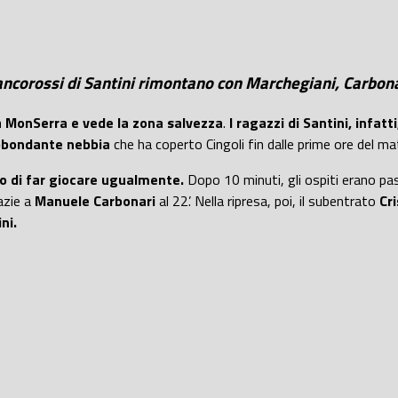
i biancorossi di Santini rimontano con Marchegiani, Carbo
a MonSerra e vede la zona salvezza
.
I ragazzi di Santini, infat
bbondante nebbia
che ha coperto Cingoli fin dalle prime ore del ma
so di far giocare ugualmente.
Dopo 10 minuti, gli ospiti erano pa
azie a
Manuele Carbonari
al 22’. Nella ripresa, poi, il subentrato
Cr
ni.