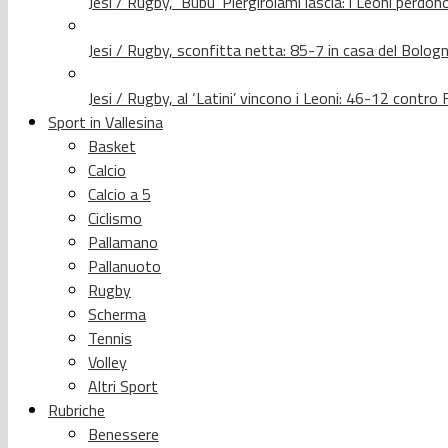
Jesi / Rugby, ‘Bubu’ Piergirolami lascia: i Leoni per
Jesi / Rugby, sconfitta netta: 85-7 in casa del Bolog
Jesi / Rugby, al ‘Latini’ vincono i Leoni: 46-12 contr
Sport in Vallesina
Basket
Calcio
Calcio a 5
Ciclismo
Pallamano
Pallanuoto
Rugby
Scherma
Tennis
Volley
Altri Sport
Rubriche
Benessere