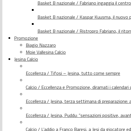
Basket B nazionale / Fabriano ingaggia il centr
Basket B nazionale / Kaspar Kuusma, il nuovo p
Basket B nazionale / Ristropro Fabriano, il rito
Promozione
Biagio Nazzaro
Moie Vallesina Calcio
Jesina Calcio
Eccellenza / Tifosi – Jesina, tutto come sempre
Calcio / Eccellenza e Promozione, diramati i calendari d
Eccellenza / Jesina, terza settimana di preparazione: 
Eccellenza / Jesina, Puddu: “sensazioni positive, avant
Calcio / L’addio a Franco Baresi, a Jesi da giocatore e