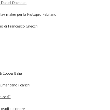
o Daniel Ohenhen
lay maker per la Ristopro Fabriano
rno di Francesco Gnecchi
i Coppa Italia
aumentano i carichi
i così”
d ospite d’onore