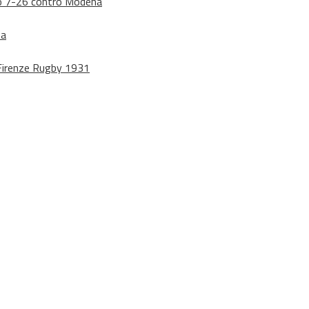
dono 7-26 contro Modena
na
o Firenze Rugby 1931