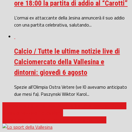
ore 18:00 la partita di addio al “Carotti”
L’ormai ex attaccante della Jesina annuncerà il suo addio
con una partita celebrativa, salutando...
Calcio / Tutte le ultime notizie live di
Calciomercato della Vallesina e
dintorni: giovedì 6 agosto
Spezie all’Olimpia Ostra Vetere (ve l0 avevamo anticipato
due mesi fa). Paszynski Wiktor Karol...
Promozione / Il derby della Vallesina è a tinte rossoblu: 2-1 per
la Biagio Nazzaro (fotogallery)
Calcio Serie C / L’Ancona torna alla vittoria con l’Olbia