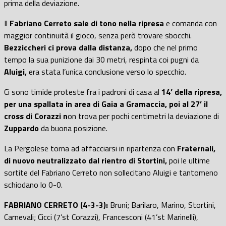
prima della deviazione.
Il
Fabriano Cerreto sale di tono nella ripresa
e comanda con
maggior continuità il gioco, senza però trovare sbocchi.
Bezziccheri ci prova dalla distanza,
dopo che nel primo
tempo la sua punizione dai 30 metri, respinta coi pugni da
Aluigi,
era stata l’unica conclusione verso lo specchio.
Ci sono timide proteste fra i padroni di casa al
14’ della ripresa,
per una spallata in area di Gaia a Gramaccia, poi al 27’ il
cross di Corazzi n
on trova per pochi centimetri la deviazione di
Zuppardo
da buona posizione.
La Pergolese torna ad affacciarsi in ripartenza con
Fraternali,
di nuovo neutralizzato dal rientro di Stortini,
poi le ultime
sortite del Fabriano Cerreto non sollecitano Aluigi e tantomeno
schiodano lo 0-0.
FABRIANO CERRETO (4-3-3):
Bruni; Barilaro, Marino, Stortini,
Carnevali; Cicci (7’st Corazzi), Francesconi (41’st Marinelli),