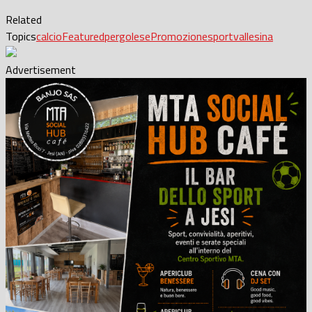
Related
Topics
calcio
Featured
pergolese
Promozione
sport
vallesina
Advertisement