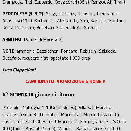
Gramaccia; Tizi, Zuppardo, Bezziccheri (36’st Rango). All. Tiranti
PERGOLESE (3-5-2):
Aluigi; Lattanzi, Rebiscini, Piermarioli;
Anastasi (17’st Bartolucci), Alessandri, Gaia, Salsiccia, Fontana
(42’st Di Pietro); Bucefalo, Fraternali. All. Guiducci
ARBITRO:
Domizi di Macerata
NOTE:
ammoniti Bezziccheri, Fontana, Rebiscini, Salsiccia,
Bucefalo; recupero 4’st; spettatori 300 circa
Luca Ciappelloni
CAMPIONATO PROMOZIONE GIRONE A
6° GIORNATA girone di ritorno
Portuali – Valfoglia
1-1
(Uncini di Jesi), Villa San Martino –
Osimostazione
3-0
(Lombi di Macerata), MondolfoMarotta –
Castelfrettese
0-0
(Bardi di Macerata), Fermignanese – S.Orso
0-0
(Tarli di Aascoli Piceno), Marina – Barbara Monserra
1-0