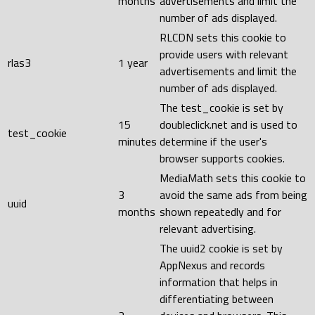
months
advertisements and limit the
number of ads displayed.
RLCDN sets this cookie to
provide users with relevant
rlas3
1 year
advertisements and limit the
number of ads displayed.
The test_cookie is set by
15
doubleclick.net and is used to
test_cookie
minutes
determine if the user's
browser supports cookies.
MediaMath sets this cookie to
3
avoid the same ads from being
uuid
months
shown repeatedly and for
relevant advertising.
The uuid2 cookie is set by
AppNexus and records
information that helps in
differentiating between