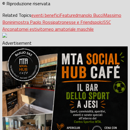
© Riproduzione riservata
Related Topics
eventi benefici
Featured
manolo Bucci
Massimo
Bonini
mostra Paolo Rossi
patronesse e Friends
polci
SSC
Ancona
tornei estivi
torneo amatoriale maschile
Advertisement