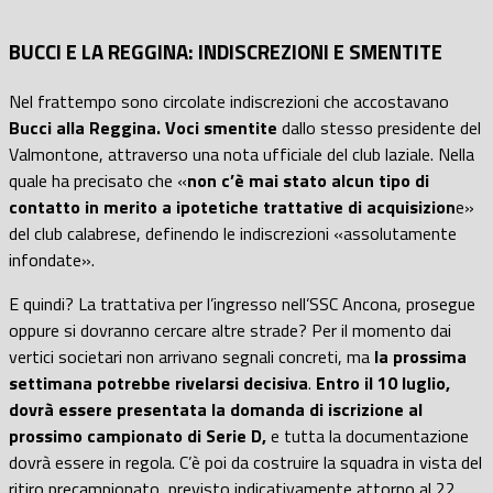
BUCCI E LA REGGINA: INDISCREZIONI E SMENTITE
Nel frattempo sono circolate indiscrezioni che accostavano
Bucci alla Reggina.
Voci smentite
dallo stesso presidente del
Valmontone, attraverso una nota ufficiale del club laziale. Nella
quale ha precisato che «
non c’è mai stato alcun tipo di
contatto in merito a ipotetiche trattative di acquisizion
e»
del club calabrese, definendo le indiscrezioni «assolutamente
infondate».
E quindi? La trattativa per l’ingresso nell’SSC Ancona, prosegue
oppure si dovranno cercare altre strade? Per il momento dai
vertici societari non arrivano segnali concreti, ma
la prossima
settimana potrebbe rivelarsi decisiva
.
Entro il 10 luglio,
dovrà essere presentata la domanda di iscrizione al
prossimo campionato di Serie D,
e tutta la documentazione
dovrà essere in regola. C’è poi da costruire la squadra in vista del
ritiro precampionato, previsto indicativamente attorno al 22