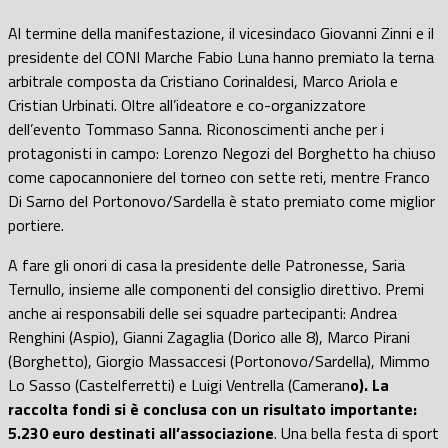
Al termine della manifestazione, il vicesindaco Giovanni Zinni e il
presidente del CONI Marche Fabio Luna hanno premiato la terna
arbitrale composta da Cristiano Corinaldesi, Marco Ariola e
Cristian Urbinati. Oltre all’ideatore e co-organizzatore
dell’evento Tommaso Sanna. Riconoscimenti anche per i
protagonisti in campo: Lorenzo Negozi del Borghetto ha chiuso
come capocannoniere del torneo con sette reti, mentre Franco
Di Sarno del Portonovo/Sardella è stato premiato come miglior
portiere.
A
fare gli onori di casa la presidente delle Patronesse, Saria
Ternullo, insieme alle componenti del consiglio direttivo. Premi
anche ai responsabili delle sei squadre partecipanti: Andrea
Renghini (Aspio), Gianni Zagaglia (Dorico alle 8), Marco Pirani
(Borghetto), Giorgio Massaccesi (Portonovo/Sardella), Mimmo
Lo Sasso (Castelferretti) e Luigi Ventrella (Cameran
o). La
raccolta fondi si è conclusa con un risultato importante:
5.230 euro destinati all’associazione
. Una bella festa di sport