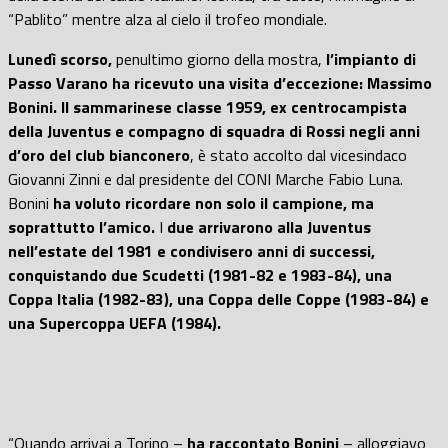
“Pablito” mentre alza al cielo il trofeo mondiale.
Lunedì scorso,
penultimo giorno della mostra,
l’impianto di
Passo Varano ha ricevuto una visita d’eccezione: Massimo
Bonini.
Il sammarinese classe 1959, ex centrocampista
della Juventus e compagno di squadra di Rossi negli anni
d’oro del club bianconero
, è stato accolto dal vicesindaco
Giovanni Zinni e dal presidente del CONI Marche Fabio Luna.
Bonini
ha voluto ricordare non solo il campione, ma
soprattutto l’amico.
I
due arrivarono alla Juventus
nell’estate del 1981 e condivisero anni di successi,
conquistando due Scudetti (1981-82 e 1983-84), una
Coppa Italia (1982-83), una Coppa delle Coppe (1983-84) e
una Supercoppa UEFA (1984).
“Quando arrivai a Torino –
ha raccontato Bonini
– alloggiavo