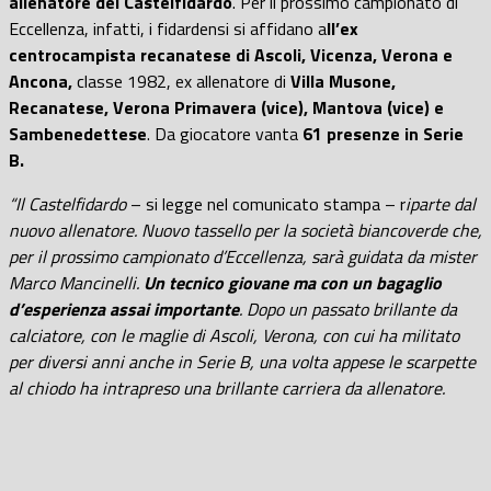
allenatore del Castelfidardo
. Per il prossimo campionato di
Eccellenza, infatti, i fidardensi si affidano a
ll’ex
centrocampista recanatese di Ascoli, Vicenza, Verona e
Ancona,
classe 1982, ex allenatore di
Villa Musone,
Recanatese, Verona Primavera (vice), Mantova (vice) e
Sambenedettese
. Da giocatore vanta
61 presenze in Serie
B.
“Il Castelfidardo
– si legge nel comunicato stampa – r
iparte dal
nuovo allenatore. Nuovo tassello per la società biancoverde che,
per il prossimo campionato d’Eccellenza, sarà guidata da mister
Marco Mancinelli.
Un tecnico giovane ma con un bagaglio
d’esperienza assai importante
. Dopo un passato brillante da
calciatore, con le maglie di Ascoli, Verona, con cui ha militato
per diversi anni anche in Serie B, una volta appese le scarpette
al chiodo ha intrapreso una brillante carriera da allenatore.