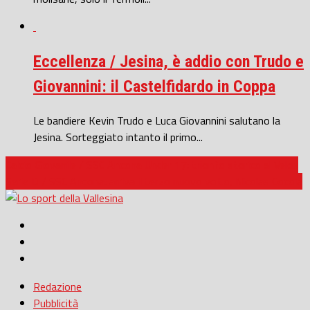
Eccellenza / Jesina, è addio con Trudo e
Giovannini: il Castelfidardo in Coppa
Le bandiere Kevin Trudo e Luca Giovannini salutano la
Jesina. Sorteggiato intanto il primo...
Calcio Giovanile / SSC Ancona Under 17: trionfo storico al Velox
Serie D / SSC Ancona: arriva il terzo nuovo volto, Nicolas Cocola
Redazione
Pubblicità