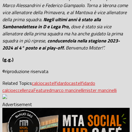
Marco Alessandrini e Federico Giampaolo. Torna a Verona come
vice allenatore della Primavera, e al Mantova è vice allenatore
della prima squadra.
Negli ultimi anni è stato alla
Sambenedettese in D e Lega Pro,
dove è stato sia vice
allenatore della prima squadra ma ha anche guidato la prima
squadra in più riprese,
conducendola nella stagione 2023-
2024 al 4° posto e ai play-off.
Benvenuto Mister!”.
(g.g.)
©riproduzione riservata
Related Topics
calcio
castelfidardo
castelfidardo
calcio
eccellenza
Featured
marco mancinelli
mister mancinelli
Advertisement