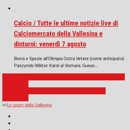
Calcio / Tutte le ultime notizie live di
Calciomercato della Vallesina e
dintorni: venerdì 7 agosto
Borra e Spezie all’Olimpia Ostra Vetere (come anticipato).
Paszynski Wiktor Karol al Vismara. Gueye...
Eccellenza / Jesina, l’anno del centenario potrebbe iniziare con il
ritiro a Cascia
Eccellenza / Marco Mancinelli è il nuovo allenatore del
Castelfidardo