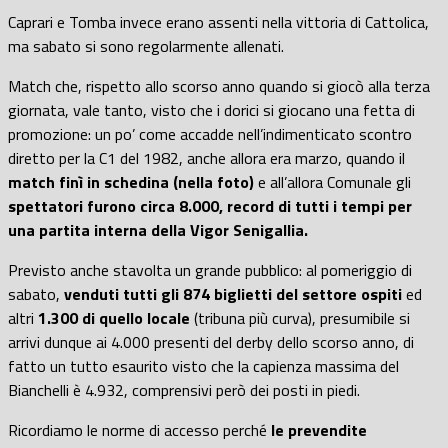
Caprari e Tomba invece erano assenti nella vittoria di Cattolica,
ma sabato si sono regolarmente allenati.
Match che, rispetto allo scorso anno quando si giocò alla terza
giornata, vale tanto, visto che i dorici si giocano una fetta di
promozione: un po’ come accadde nell’indimenticato scontro
diretto per la C1 del 1982, anche allora era marzo, quando il
match finì in schedina (nella foto)
e all’allora Comunale gli
spettatori furono circa 8.000, record di tutti i tempi per
una partita interna della Vigor Senigallia.
Previsto anche stavolta un grande pubblico: al pomeriggio di
sabato,
venduti tutti gli 874 biglietti del settore ospiti
ed
altri
1.300 di quello locale
(tribuna più curva), presumibile si
arrivi dunque ai 4.000 presenti del derby dello scorso anno, di
fatto un tutto esaurito visto che la capienza massima del
Bianchelli è 4.932, comprensivi però dei posti in piedi.
Ricordiamo le norme di accesso perché
le prevendite