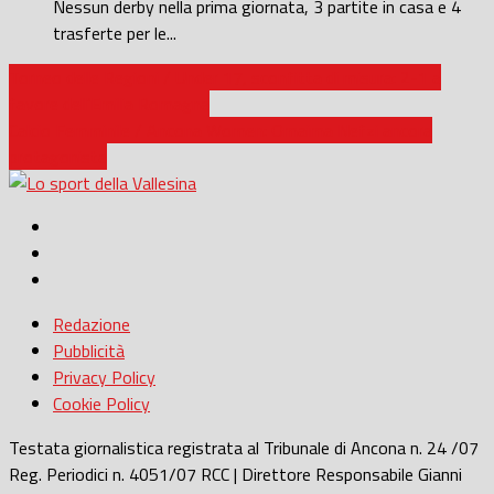
Nessun derby nella prima giornata, 3 partite in casa e 4
trasferte per le...
Torneo delle Regioni / Under 17, sconfitta di misura: 2-1 a
favore dell’Emilia Romagna
Calcio Femminile / Ancona Women: Omaima Nefzi ancora
protagonista
Redazione
Pubblicità
Privacy Policy
Cookie Policy
Testata giornalistica registrata al Tribunale di Ancona n. 24 /07
Reg. Periodici n. 4051/07 RCC | Direttore Responsabile Gianni