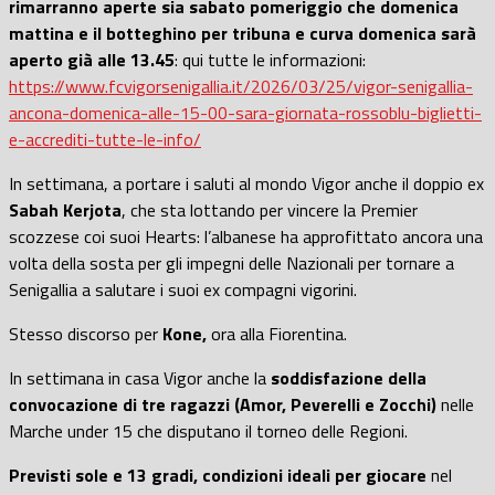
rimarranno aperte sia sabato pomeriggio che domenica
mattina e il botteghino per tribuna e curva domenica sarà
aperto già alle 13.45
: qui tutte le informazioni:
https://www.fcvigorsenigallia.it/2026/03/25/vigor-senigallia-
ancona-domenica-alle-15-00-sara-giornata-rossoblu-biglietti-
e-accrediti-tutte-le-info/
In settimana, a portare i saluti al mondo Vigor anche il doppio ex
Sabah Kerjota
, che sta lottando per vincere la Premier
scozzese coi suoi Hearts: l’albanese ha approfittato ancora una
volta della sosta per gli impegni delle Nazionali per tornare a
Senigallia a salutare i suoi ex compagni vigorini.
Stesso discorso per
Kone,
ora alla Fiorentina.
In settimana in casa Vigor anche la
soddisfazione della
convocazione di tre ragazzi (Amor, Peverelli e Zocchi)
nelle
Marche under 15 che disputano il torneo delle Regioni.
Previsti sole e 13 gradi, condizioni ideali per giocare
nel