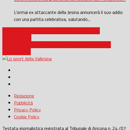
L’ormai ex attaccante della Jesina annuncerà il suo addio
con una partita celebrativa, salutando...
Promozione / Idea Yuri Bugari per la panchina della
Castelfrettese
Calcio Serie D / La Vigor Senigallia attende la risposta di
Giuseppe Magi
Redazione
Pubblicità
Privacy Policy
Cookie Policy
Testata giornalistica registrata al Tribunale di Ancona n. 24 /07