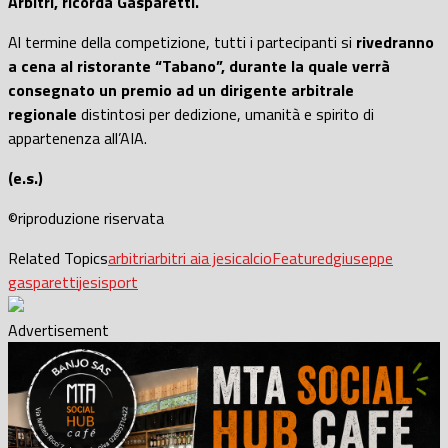
Arbitri, ricorda Gasparetti.
Al termine della competizione, tutti i partecipanti si
rivedranno
a cena al ristorante “Tabano”, durante la quale verrà
consegnato un premio ad un dirigente arbitrale
regionale
distintosi per dedizione, umanità e spirito di
appartenenza all’AIA.
(e.s.)
©riproduzione riservata
Related Topics
arbitri
arbitri aia jesi
calcio
Featured
giuseppe
gasparetti
jesi
sport
Advertisement