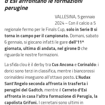
d’Esi affrontano le formazioni
perugine
VALLESINA, 5 gennaio
2024 – Con il calcio a 5
regionale fermo per le Finals Cup,
solo in Serie B si
torna in campo per il campionato.
Domani, sabato
6 gennaio, si giocano infatti le gare
dell’11^
giornata, ultima di andata, nel girone D
che
riguarda le nostre formazioni.
La sfida clou è il derby tra
Cus Ancona
e
Corinaldo
: i
dorici sono terzi in classifica, mentre i biancorossi
corinaldesi inseguono all’ottavo posto
. L’Audax
Sant’Angelo seconda affronta in trasferta i
perugini del Gadtch
, mentre il
Cerreto d’Esi
affronta in casa l’altra formazione di Perugia, la
capolista Grifoni.
I cerretani sono ultimi in