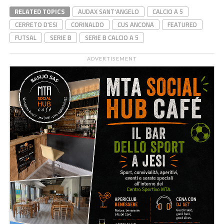
RELATED TOPICS
AUDAX SANT'ANGELO
CALCIO A 5
CERRETO D'ESI
CORINALDO
CUS ANCONA
FEATURED
FUTSAL
SERIE B
SERIE B CALCIO A 5
ADVERTISEMENT