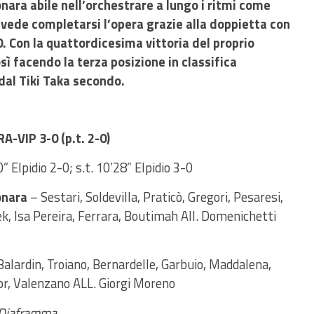
onara abile nell’orchestrare a lungo i ritmi come
 vede completarsi l’opera grazie alla doppietta con
0.
Con la quattordicesima vittoria del proprio
ì facendo la terza posizione in classifica
dal Tiki Taka secondo.
VIP 3-0 (p.t. 2-0)
0” Elpidio 2-0; s.t. 10’28” Elpidio 3-0
onara
– Sestari, Soldevilla, Praticò, Gregori, Pesaresi,
ek, Isa Pereira, Ferrara, Boutimah All. Domenichetti
lardin, Troiano, Bernardelle, Garbuio, Maddalena,
or, Valenzano ALL. Giorgi Moreno
o Diaframma