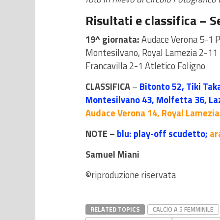
Risultati e classifica –
19^ giornata:
Audace Verona 5-1 Pe
Montesilvano, Royal Lamezia 2-11 
Francavilla 2-1 Atletico Foligno
CLASSIFICA
–
Bitonto 52, Tiki Tak
Montesilvano 43, Molfetta 36, Laz
Audace Verona 14, Royal Lamezia
NOTE –
blu: play-off scudetto;
ar
Samuel Miani
©riproduzione riservata
RELATED TOPICS
CALCIO A 5 FEMMINILE