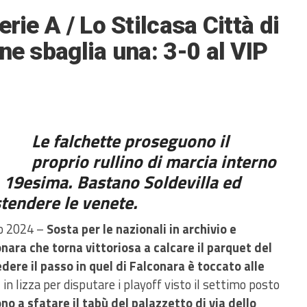
rie A / Lo Stilcasa Città di
ne sbaglia una: 3-0 al VIP
Le falchette proseguono il
proprio rullino di marcia interno
 19esima. Bastano Soldevilla ed
 stendere le venete.
o 2024 –
S
osta per le nazionali in archivio e
onara che torna vittoriosa a calcare il parquet del
edere il passo in quel di Falconara è toccato alle
,
in lizza per disputare i playoff visto il settimo posto
no a sfatare il tabù del palazzetto di via dello