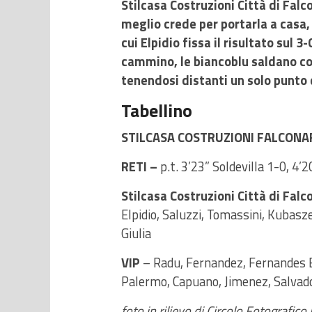
Stilcasa Costruzioni Città di Falc
meglio crede per portarla a casa,
cui Elpidio fissa il risultato sul 3-
cammino, le biancoblu saldano cos
tenendosi distanti un solo punto 
Tabellino
STILCASA COSTRUZIONI FALCONARA-
RETI –
p.t. 3’23” Soldevilla 1-0, 4’2
Stilcasa Costruzioni Città di Falc
Elpidio, Saluzzi, Tomassini, Kubasz
Giulia
VIP
– Radu, Fernandez, Fernandes Ba
Palermo, Capuano, Jimenez, Salvad
foto in rilievo di Circolo Fotografic