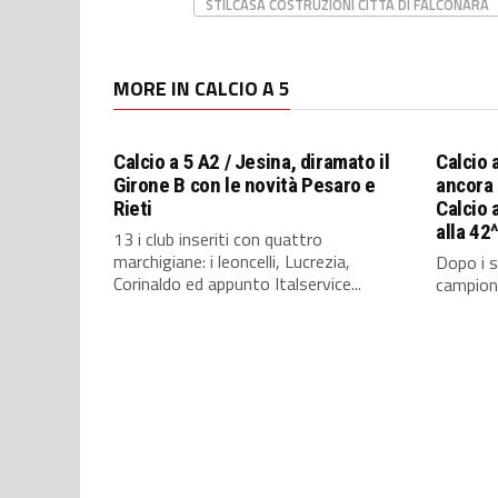
STILCASA COSTRUZIONI CITTÀ DI FALCONARA
MORE IN CALCIO A 5
Calcio a 5 A2 / Jesina, diramato il
Calcio 
Girone B con le novità Pesaro e
ancora 
Rieti
Calcio a
alla 42
13 i club inseriti con quattro
marchigiane: i leoncelli, Lucrezia,
Dopo i s
Corinaldo ed appunto Italservice...
campioni 