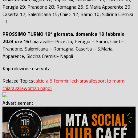
Perugia 29; Prandone 28; Romagna 25; S.Maria Apparente 20;
Caserta 17; Salernitana 15; Chieti 12; Sarno 10; Sidicina Cremisi
-1
PROSSIMO TURNO 18º giornata, domenica 19 febbraio
2023 ore 16
Chiaravalle- Pucetta, Perugia – Sarno, Chieti-
Prandone, Salernitana – Romagna, Caserta – S.Maria
Apparente, Sidcina Cremisi- Napoli
©riproduzione riservata
Related Topics
calcio a 5 femminile
chiaravalle
sport
tb marmi
chiaravalle
woman napoli
Advertisement