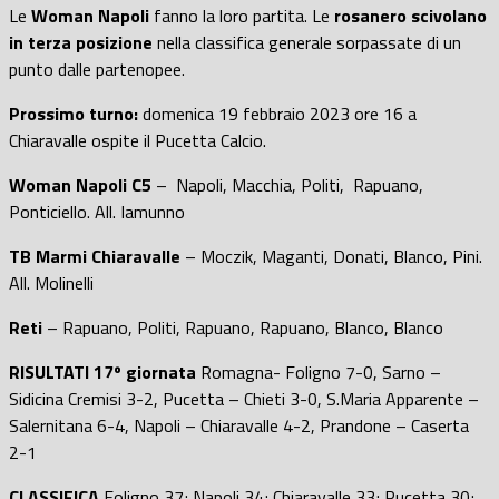
Le
Woman Napoli
fanno la loro partita. Le
rosanero s
civolano
in terza posizione
nella classifica generale sorpassate di un
punto dalle partenopee.
Prossimo turno:
domenica 19 febbraio 2023 ore 16 a
Chiaravalle ospite il Pucetta Calcio.
Woman Napoli C5
– Napoli, Macchia, Politi, Rapuano,
Ponticiello. All. Iamunno
TB Marmi Chiaravalle
– Moczik, Maganti, Donati, Blanco, Pini.
All. Molinelli
Reti
– Rapuano, Politi, Rapuano, Rapuano, Blanco, Blanco
RISULTATI 17º giornata
Romagna- Foligno 7-0, Sarno –
Sidicina Cremisi 3-2, Pucetta – Chieti 3-0, S.Maria Apparente –
Salernitana 6-4, Napoli – Chiaravalle 4-2, Prandone – Caserta
2-1
CLASSIFICA
Foligno 37; Napoli 34; Chiaravalle 33; Pucetta 30;