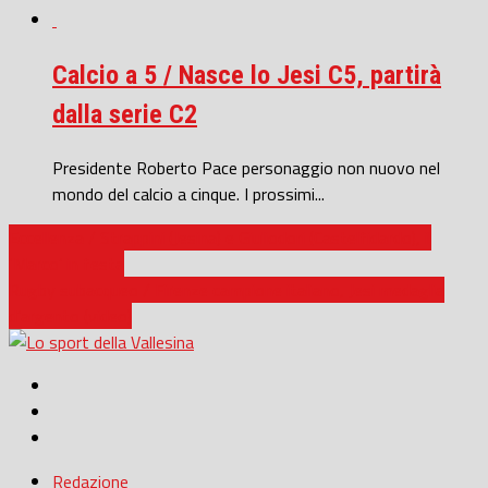
Calcio a 5 / Nasce lo Jesi C5, partirà
dalla serie C2
Presidente Roberto Pace personaggio non nuovo nel
mondo del calcio a cinque. I prossimi...
Eccellenza / Strappini (Jesina) e Giuliodori (Castelfidardo), il
‘Marco’ in festa
Rugby subacqueo / Firenze campione italiano, Jesi medaglia
d’argento (video)
Redazione