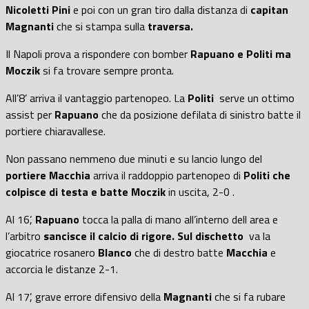
Nicoletti Pini
e poi con un gran tiro dalla distanza di
capitan
Magnanti
che si stampa sulla
traversa.
Il Napoli prova a rispondere con bomber
Rapuano e Politi ma
Moczik
si fa trovare sempre pronta.
All’8’ arriva il vantaggio partenopeo. La
Politi
serve un ottimo
assist per
Rapuano
che da posizione defilata di sinistro batte il
portiere chiaravallese.
Non passano nemmeno due minuti e su lancio lungo del
portiere Macchia
arriva il raddoppio partenopeo di
Politi che
colpisce di testa e batte Moczik
in uscita, 2-0 .
Al 16’,
Rapuano
tocca la palla di mano all’interno dell area e
l’arbitro
sancisce il calcio di rigore. Sul dischetto
va la
giocatrice rosanero
Blanco
che di destro batte
Macchia
e
accorcia le distanze 2-1.
Al 17’, grave errore difensivo della
Magnanti
che si fa rubare