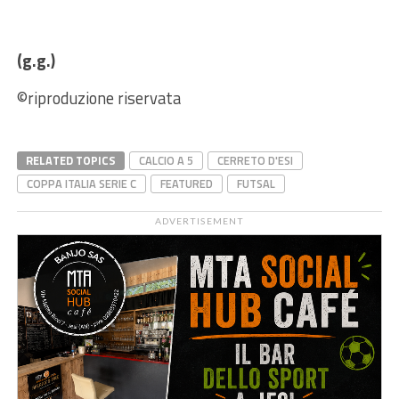
(g.g.)
©riproduzione riservata
RELATED TOPICS
CALCIO A 5
CERRETO D'ESI
COPPA ITALIA SERIE C
FEATURED
FUTSAL
ADVERTISEMENT