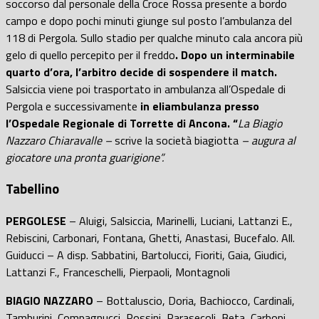
soccorso dal personale della Croce Rossa presente a bordo
campo e dopo pochi minuti giunge sul posto l’ambulanza del
118 di Pergola. Sullo stadio per qualche minuto cala ancora più
gelo di quello percepito per il freddo
. Dopo un interminabile
quarto d’ora, l’arbitro decide di sospendere il match.
Salsiccia viene poi trasportato in ambulanza all’Ospedale di
Pergola e successivamente
in eliambulanza presso
l’Ospedale Regionale di Torrette di Ancona. “
La Biagio
Nazzaro Chiaravalle –
scrive la società biagiotta
– augura al
giocatore una pronta guarigione”.
Tabellino
PERGOLESE
– Aluigi, Salsiccia, Marinelli, Luciani, Lattanzi E.,
Rebiscini, Carbonari, Fontana, Ghetti, Anastasi, Bucefalo. All.
Guiducci – A disp. Sabbatini, Bartolucci, Fioriti, Gaia, Giudici,
Lattanzi F., Franceschelli, Pierpaoli, Montagnoli
BIAGIO NAZZARO
– Bottaluscio, Doria, Bachiocco, Cardinali,
Tamburini, Compagnucci, Rossini, Parasecoli, Beta, Carboni,