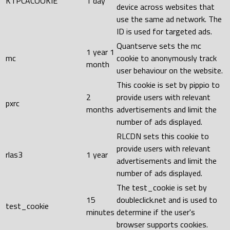
KTPCACOOKIE
1 day
device across websites that
use the same ad network. The
ID is used for targeted ads.
Quantserve sets the mc
1 year 1
mc
cookie to anonymously track
month
user behaviour on the website.
This cookie is set by pippio to
2
provide users with relevant
pxrc
months
advertisements and limit the
number of ads displayed.
RLCDN sets this cookie to
provide users with relevant
rlas3
1 year
advertisements and limit the
number of ads displayed.
The test_cookie is set by
15
doubleclick.net and is used to
test_cookie
minutes
determine if the user's
browser supports cookies.