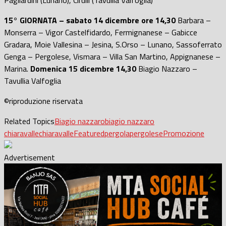
15° GIORNATA –
sabato 14 dicembre ore 14,30
Barbara –
Monserra – Vigor Castelfidardo, Fermignanese – Gabicce
Gradara, Moie Vallesina – Jesina, S.Orso – Lunano, Sassoferrato
Genga – Pergolese, Vismara – Villa San Martino, Appignanese –
Marina.
Domenica 15 dicembre 14,30
Biagio Nazzaro –
Tavullia Valfoglia
©riproduzione riservata
Related Topics
Biagio nazzaro
biagio nazzaro
chiaravalle
chiaravalle
Featured
pergola
pergolese
Promozione
Advertisement