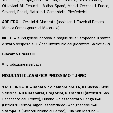
Ottaviani. All. Fenucci – A disp. Spanò, Medici, Cecchetti, Fuoco,
Severini, Rabini, Natalucci, Gamardella, Pierfederici
ARBITRO
– Cerolini di Macerata (assistenti: Tayeb di Pesaro,
Monica Compagnucci di Macerata)
NOTE –
la Pergolese indossa le maglie della Sampdoria; il match
è stato sospeso al 16′ per l’infortunio del giocatore Salciccia (P)
Giacomo Grasselli
©riproduzione riservata
RISULTATI CLASSIFICA PROSSIMO TURNO
14° GIORNATA –
sabato 7 dicembre ore 14,30
Marina -Moie
Vallesina 3
-0
Pierandrei, Gregorini, Pierandrei
(Alfonsi di San
Benedetto del Tronto), Lunano – Sassoferrato Genga
0-0
(Ciccioli di Fermo), Vigor Castelfidardo- Appignanese
1-0
Stampella
(Monterubbiano di Fermo), Villa San Martino –