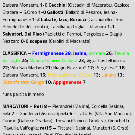
Barbara Monserra
1-0 Cecchini
(Cittadini di Macerata),
Gabicce
Gradara – S.Orso
1-0
Gallotti
(Ballarò di Pesaro), Jesina-
Fermignanese
1-2 Labate, Izzo, Borocci
(Cacchiarelli di San
Benedetto del Tronto), Tavullia Valfoglia – Vismara
1-1
Salvatori, Del Pivo
(Paoletti di Fermo), Pergolese
–
Biagio
Nazzaro
0-0 sospesa
(Cerolini di Macerata)
CLASSIFICA –
Fermignanese 28; Jesina,
Vismara
26;
Tavullia
Valfoglia
24;
Marina, Gabicce Gradara
23,
Vigor Castelfidardo
22;
Villa San Martino
21;
Biagio Nazzaro*
17;
Pergolese*
16;
Barbara Monserra
15;
Moie Vallesina, S.Orso
13;
Lunano
13;
Sassoferrato Genga
10;
Appignanese
7
*una partita in meno
MARCATORI – Reti 8 –
Pierandrei (Marina), Cordella (Jesina);
reti 7 –
Gaudenzi (Vismara);
reti 6 –
Tatò Fr. (Villa San Martino),
Cuomo (Gabicce Gradara), Torsani (Gabicce Gradara), Giunchetti
(Tavullia Valfoglia;
reti 5 –
Tittarelli (Jesina)
,
Muratori (S. Orso),
Pagliardini (Lunano), Cirulli (Tavullia Valfoglia)