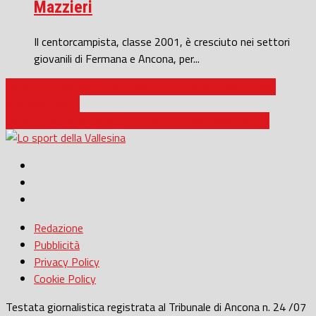
Mazzieri
Il centorcampista, classe 2001, è cresciuto nei settori
giovanili di Fermana e Ancona, per...
Serie C / La Vis espugna il “Mazza” di Ferrara, biancorossi
splendida realtà
Serie D / Ancona pari e patta contro Fossombrone: 1-1
Redazione
Pubblicità
Privacy Policy
Cookie Policy
Testata giornalistica registrata al Tribunale di Ancona n. 24 /07