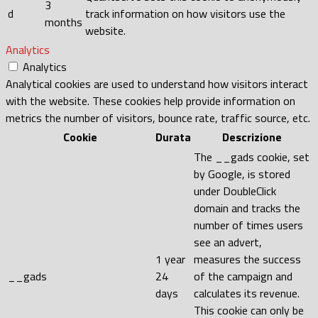
3
d
track information on how visitors use the
months
website.
Analytics
Analytics
Analytical cookies are used to understand how visitors interact
with the website. These cookies help provide information on
metrics the number of visitors, bounce rate, traffic source, etc.
Cookie
Durata
Descrizione
The __gads cookie, set
by Google, is stored
under DoubleClick
domain and tracks the
number of times users
see an advert,
1 year
measures the success
__gads
24
of the campaign and
days
calculates its revenue.
This cookie can only be