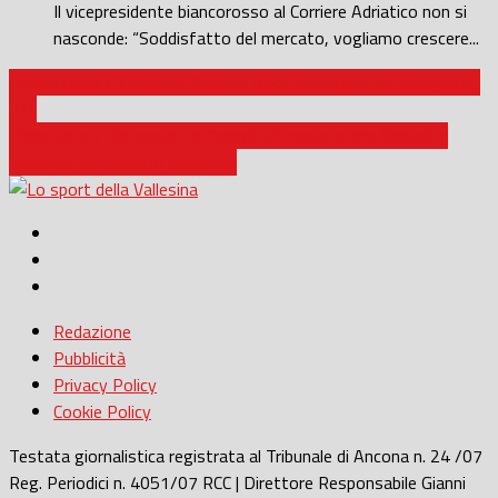
Il vicepresidente biancorosso al Corriere Adriatico non si
nasconde: “Soddisfatto del mercato, vogliamo crescere...
Promozione / Il Gabicce Gradara vince il recupero ad Appignano,
0-1
Pallanuoto / Big match al Palablù: di fronte prima (Jesina) e
seconda (Certaldo) in classifica
Redazione
Pubblicità
Privacy Policy
Cookie Policy
Testata giornalistica registrata al Tribunale di Ancona n. 24 /07
Reg. Periodici n. 4051/07 RCC | Direttore Responsabile Gianni