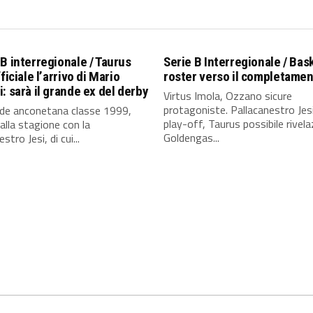
B interregionale / Taurus
Serie B Interregionale / Bas
ficiale l’arrivo di Mario
roster verso il completame
: sarà il grande ex del derby
Virtus Imola, Ozzano sicure
protagoniste. Pallacanestro Jes
nde anconetana classe 1999,
play-off, Taurus possibile rivela
alla stagione con la
Goldengas...
stro Jesi, di cui...