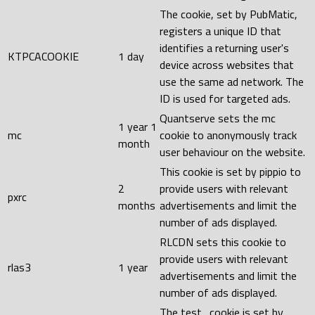
The cookie, set by PubMatic,
registers a unique ID that
identifies a returning user's
KTPCACOOKIE
1 day
device across websites that
use the same ad network. The
ID is used for targeted ads.
Quantserve sets the mc
1 year 1
mc
cookie to anonymously track
month
user behaviour on the website.
This cookie is set by pippio to
2
provide users with relevant
pxrc
months
advertisements and limit the
number of ads displayed.
RLCDN sets this cookie to
provide users with relevant
rlas3
1 year
advertisements and limit the
number of ads displayed.
The test_cookie is set by