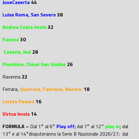
JuveCaserta
44
Luiss Roma, San Severo
38
Andrea Costa Imola
32
Faenza
30
Casoria, Jesi
28
Piombino,
Chiusi San Giobbe
26
Ravenna
22
Ferrara,
Quarrata,
Fabriano, Nocera
18
Loreto Pesaro
16
Virtus Imola
14
FORMULA –
Dal 1° al 6°
Play off;
dal 7° al 12°
play in
; d
al
13° e al 14°disputeranno la Serie B Nazionale 2026/27; dal