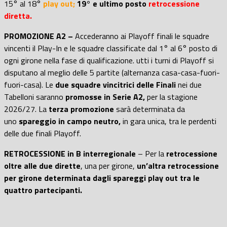
15° al 18°
play out;
19° e ultimo posto
retrocessione
diretta.
PROMOZIONE A2 –
Accederanno ai Playoff finali le squadre
vincenti il Play-In e le squadre classificate dal 1° al 6° posto di
ogni girone nella fase di qualificazione. utti i turni di Playoff si
disputano al meglio delle 5 partite (alternanza casa-casa-fuori-
fuori-casa). Le
due squadre vincitrici delle Finali
nei due
Tabelloni saranno
promosse in Serie A2,
per la stagione
2026/27. La
terza promozione
sarà determinata da
uno
spareggio in campo neutro,
in gara unica, tra le perdenti
delle due finali Playoff.
RETROCESSIONE in B interregionale
– Per la
retrocessione
oltre alle due dirette
, una per girone,
un’altra retrocessione
per girone determinata dagli spareggi play out tra le
quattro partecipanti.