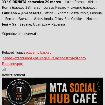
33° GIORNATA domenica 29 marzo –
Luiss Roma – Virtus
Roma (sabato 28 marzo), Loreto Pesaro – Livorno (sabato),
Fabriano – Juvecaserta
, Latina – Andrea Costa Imola, Casoria
– Ferrara, Faenza – Virtus Imola, Chiusi San Giobbe – Nocera,
Jesi – San Severo,
Quarrata – Ravenna
©riproduzione riservata
Related Topics
academy basket
jesi
basket
fabriano
Featured
jesi
Pallacanestro
Ristopro
Fabriano
sport
Advertisement