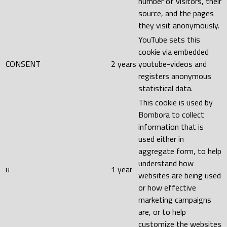
number of visitors, their
source, and the pages
they visit anonymously.
YouTube sets this
cookie via embedded
CONSENT
2 years
youtube-videos and
registers anonymous
statistical data.
This cookie is used by
Bombora to collect
information that is
used either in
aggregate form, to help
understand how
u
1 year
websites are being used
or how effective
marketing campaigns
are, or to help
customize the websites