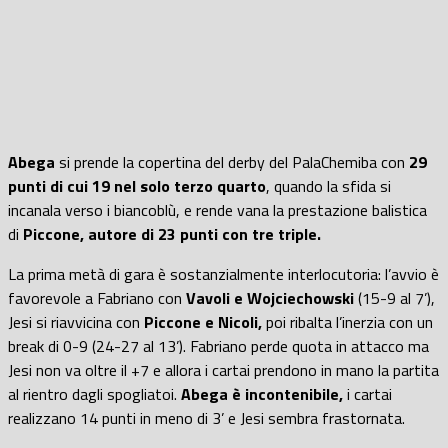
Abega
si prende la copertina del derby del PalaChemiba con
29
punti di cui 19 nel solo terzo quarto
, quando la sfida si
incanala verso i biancoblù, e rende vana la prestazione balistica
di
Piccone, autore di 23 punti con tre triple.
La prima metà di gara è sostanzialmente interlocutoria: l’avvio è
favorevole a Fabriano con
Vavoli e Wojciechowski
(15-9 al 7’),
Jesi si riavvicina con
Piccone e Nicoli,
poi ribalta l’inerzia con un
break di 0-9 (24-27 al 13’). Fabriano perde quota in attacco ma
Jesi non va oltre il +7 e allora i cartai prendono in mano la partita
al rientro dagli spogliatoi.
Abega è incontenibile,
i cartai
realizzano 14 punti in meno di 3’ e Jesi sembra frastornata.