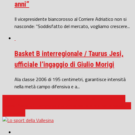
anni”
Il vicepresidente biancorosso al Corriere Adriatico non si
nasconde: “Soddisfatto del mercato, vogliamo crescere...
Basket B interregionale / Taurus Jesi,
ufficiale l’ingaggio di Giulio Morigi
Ala classe 2006 di 195 centimetri, garantisce intensità
nella metà campo difensiva e a...
Basket B nazionale / Fabriano – Jesi, un derby che vale tutto
Basket Serie A2 Femminile / Ancona perde e ora per la salvezza
è durissima