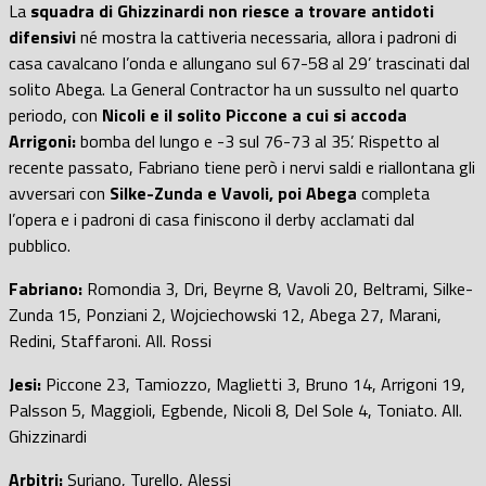
La
squadra di Ghizzinardi non riesce a trovare antidoti
difensivi
né mostra la cattiveria necessaria, allora i padroni di
casa cavalcano l’onda e allungano sul 67-58 al 29’ trascinati dal
solito Abega. La General Contractor ha un sussulto nel quarto
periodo, con
Nicoli e il solito Piccone a cui si accoda
Arrigoni:
bomba del lungo e -3 sul 76-73 al 35’. Rispetto al
recente passato, Fabriano tiene però i nervi saldi e riallontana gli
avversari con
Silke-Zunda e Vavoli, poi Abega
completa
l’opera e i padroni di casa finiscono il derby acclamati dal
pubblico.
Fabriano:
Romondia 3, Dri, Beyrne 8, Vavoli 20, Beltrami, Silke-
Zunda 15, Ponziani 2, Wojciechowski 12, Abega 27, Marani,
Redini, Staffaroni. All. Rossi
Jesi:
Piccone 23, Tamiozzo, Maglietti 3, Bruno 14, Arrigoni 19,
Palsson 5, Maggioli, Egbende, Nicoli 8, Del Sole 4, Toniato. All.
Ghizzinardi
Arbitri:
Suriano, Turello, Alessi