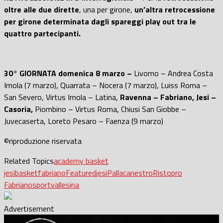
oltre alle due dirette
, una per girone,
un’altra retrocessione
per girone determinata dagli spareggi play out tra le
quattro partecipanti.
30° GIORNATA domenica 8 marzo –
Livorno – Andrea Costa
Imola (7 marzo), Quarrata – Nocera (7 marzo), Luiss Roma –
San Severo, Virtus Imola – Latina,
Ravenna – Fabriano, Jesi –
Casoria,
Piombino – Virtus Roma, Chiusi San Giobbe –
Juvecaserta, Loreto Pesaro – Faenza (9 marzo)
©riproduzione riservata
Related Topics
academy basket
jesi
basket
fabriano
Featured
jesi
Pallacanestro
Ristopro
Fabriano
sport
vallesina
Advertisement