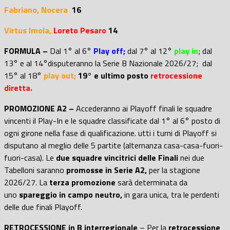
Fabriano, Nocera
16
Virtus Imola,
Loreto Pesaro
14
FORMULA –
Dal 1° al 6°
Play off;
dal 7° al 12°
play in
; d
al
13° e al 14°disputeranno la Serie B Nazionale 2026/27; dal
15° al 18°
play out;
19° e ultimo posto
retrocessione
diretta.
PROMOZIONE A2 –
Accederanno ai Playoff finali le squadre
vincenti il Play-In e le squadre classificate dal 1° al 6° posto di
ogni girone nella fase di qualificazione. utti i turni di Playoff si
disputano al meglio delle 5 partite (alternanza casa-casa-fuori-
fuori-casa). Le
due squadre vincitrici delle Finali
nei due
Tabelloni saranno
promosse in Serie A2,
per la stagione
2026/27. La
terza promozione
sarà determinata da
uno
spareggio in campo neutro,
in gara unica, tra le perdenti
delle due finali Playoff.
RETROCESSIONE in B interregionale
– Per la
retrocessione