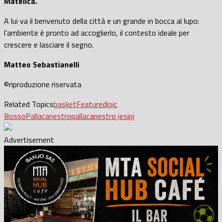
Matelica.
A lui va il benvenuto della città e un grande in bocca al lupo:
l’ambiente è pronto ad accoglierlo, il contesto ideale per
crescere e lasciare il segno.
Matteo Sebastianelli
©riproduzione riservata
Related Topics
basket
Featured
loic
Bosso
Pallacanestro
pallacanestro jesi
pj
Advertisement