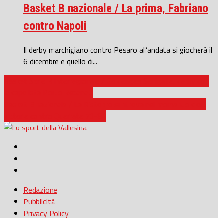
Basket B nazionale / La prima, Fabriano
contro Napoli
Il derby marchigiano contro Pesaro all’andata si giocherà il
6 dicembre e quello di...
Basket Serie B Interregionale / Goldengas Senigallia, derby con
la capolista Porto Recanati
Basket B nazionale / La Ristopro si ritrova nel momento clou:
vittoria contro Quarrata 70-84
Redazione
Pubblicità
Privacy Policy