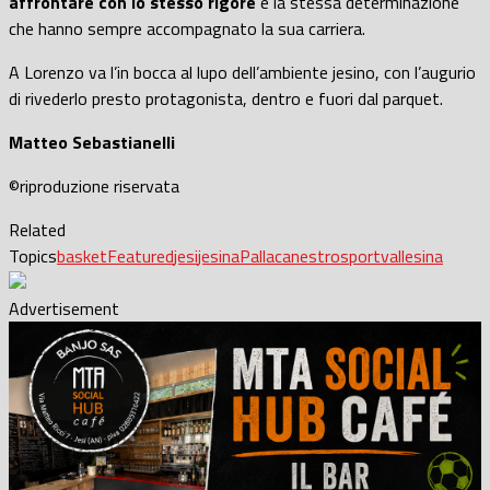
affrontare con lo stesso rigore
e la stessa determinazione
che hanno sempre accompagnato la sua carriera.
A Lorenzo va l’in bocca al lupo dell’ambiente jesino, con l’augurio
di rivederlo presto protagonista, dentro e fuori dal parquet.
Matteo Sebastianelli
©riproduzione riservata
Related
Topics
basket
Featured
jesi
jesina
Pallacanestro
sport
vallesina
Advertisement