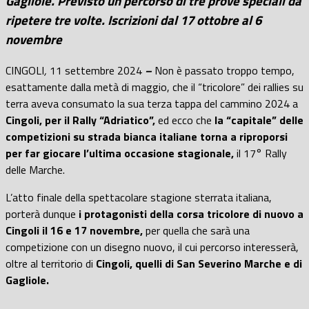
Gagliole.
Previsto un percorso di tre prove speciali da
ripetere tre volte. Iscrizioni dal 17 ottobre al 6
novembre
CINGOLI
,
11 settembre 2024
–
Non è passato troppo tempo,
esattamente dalla metà di maggio, che il “tricolore” dei rallies su
terra aveva consumato la sua terza tappa del cammino 2024 a
Cingoli, per il Rally “Adriatico”,
ed ecco che
la “capitale” delle
competizioni su strada bianca italiane torna a riproporsi
per far giocare l’ultima occasione stagionale,
il
17° Rally
delle Marche.
L’atto finale della spettacolare stagione sterrata italiana,
porterà dunque
i protagonisti della corsa tricolore di nuovo a
Cingoli il 16 e 17 novembre,
per quella che sarà una
competizione con un disegno nuovo, il cui percorso interesserà,
oltre al territorio di
Cingoli, quelli di San Severino Marche e di
Gagliole.