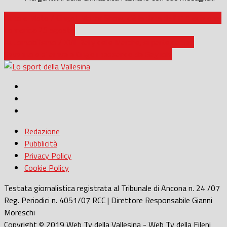
Auto e Moto / Cingoli Motor Show, c’è la data dell’11^ edizione:
domenica 25 agosto
Automobilismo / XVII Rally delle Marche, si parte da San
Severino e si arriva a Cingoli passando da Gagliole
Redazione
Pubblicità
Privacy Policy
Cookie Policy
Testata giornalistica registrata al Tribunale di Ancona n. 24 /07
Reg. Periodici n. 4051/07 RCC | Direttore Responsabile Gianni
Moreschi
Copyright © 2019 Web Tv della Vallesina - Web Tv della Fileni