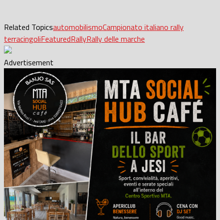
Related Topics
automobilismo
Campionato italiano rally
terra
cingoli
Featured
Rally
Rally delle marche
Advertisement